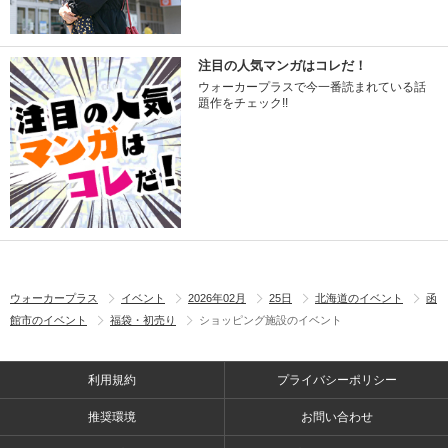
注目の人気マンガはコレだ！
ウォーカープラスで今一番読まれている話
題作をチェック!!
ウォーカープラス
イベント
2026年02月
25日
北海道のイベント
函
館市のイベント
福袋・初売り
ショッピング施設のイベント
利用規約
プライバシーポリシー
推奨環境
お問い合わせ