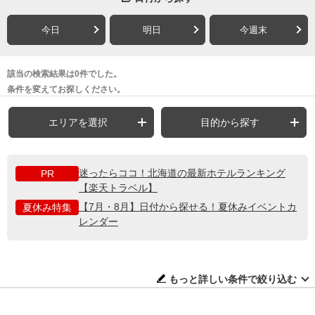
今日
明日
今週末
該当の検索結果は0件でした。
条件を変えてお探しください。
エリアを選択
目的から探す
迷ったらココ！北海道の最新ホテルランキング
PR
【楽天トラベル】
【7月・8月】日付から探せる！夏休みイベントカ
夏休み特集
レンダー
もっと詳しい条件で絞り込む