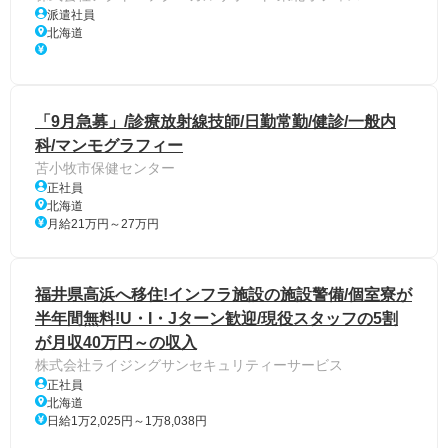
派遣社員
北海道
「9月急募」/診療放射線技師/日勤常勤/健診/一般内
科/マンモグラフィー
苫小牧市保健センター
正社員
北海道
月給21万円～27万円
福井県高浜へ移住!インフラ施設の施設警備/個室寮が
半年間無料!U・I・Jターン歓迎/現役スタッフの5割
が月収40万円～の収入
株式会社ライジングサンセキュリティーサービス
正社員
北海道
日給1万2,025円～1万8,038円