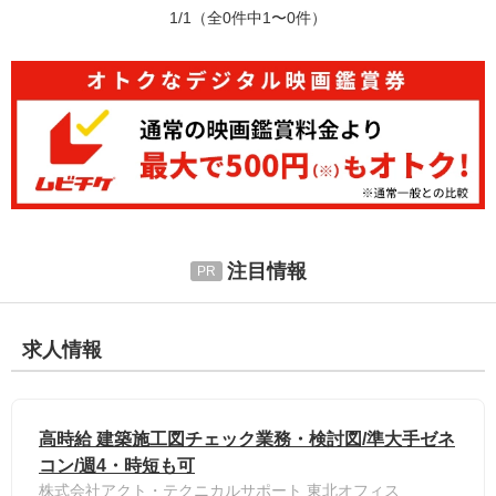
1/1
（全0件中1〜0件）
注目情報
求人情報
高時給 建築施工図チェック業務・検討図/準大手ゼネ
コン/週4・時短も可
株式会社アクト・テクニカルサポート 東北オフィス