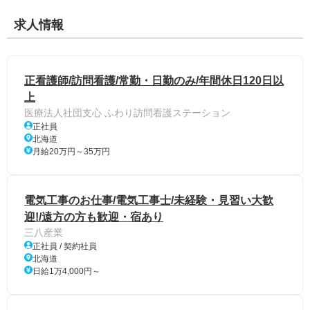
求人情報
正看護師/訪問看護/常勤・日勤のみ/年間休日120日以
上
医療法人社団支心 ふわり訪問看護ステーション
正社員
北海道
月給20万円～35万円
電気工事のお仕事/電気工事士/未経験・見習い大歓
迎!/遠方の方も歓迎・宿あり
三八産業
正社員 / 契約社員
北海道
日給1万4,000円～