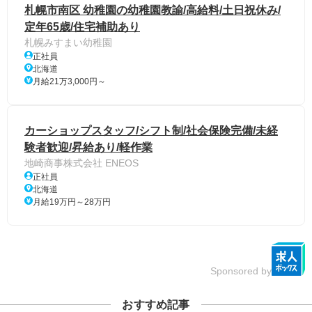
札幌市南区 幼稚園の幼稚園教諭/高給料/土日祝休み/
定年65歳/住宅補助あり
札幌みすまい幼稚園
正社員
北海道
月給21万3,000円～
カーショップスタッフ/シフト制/社会保険完備/未経
験者歓迎/昇給あり/軽作業
地崎商事株式会社 ENEOS
正社員
北海道
月給19万円～28万円
Sponsored by
おすすめ記事