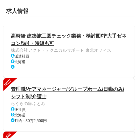
求人情報
高時給 建築施工図チェック業務・検討図/準大手ゼネ
コン/週4・時短も可
株式会社アクト・テクニカルサポート 東北オフィス
派遣社員
北海道
NEW
管理職/ケアマネージャー/グループホーム/日勤のみ/
シフト制/介護士
らくらの家ふとみ
正社員
北海道
月給～30万2,500円
NEW