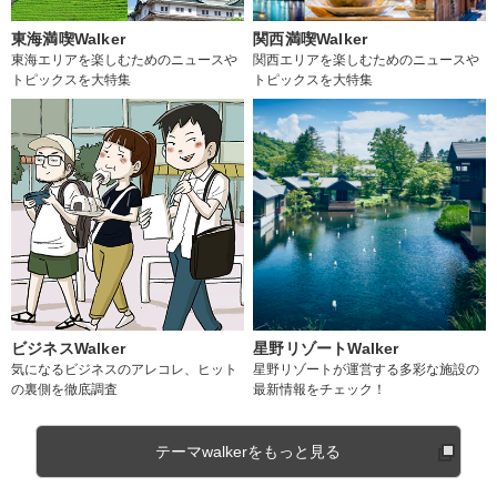
東海満喫Walker
関西満喫Walker
東海エリアを楽しむためのニュースや
関西エリアを楽しむためのニュースや
トピックスを大特集
トピックスを大特集
ビジネスWalker
星野リゾートWalker
気になるビジネスのアレコレ、ヒット
星野リゾートが運営する多彩な施設の
の裏側を徹底調査
最新情報をチェック！
テーマwalkerをもっと見る