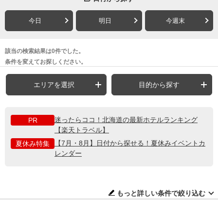
今日
明日
今週末
該当の検索結果は0件でした。
条件を変えてお探しください。
エリアを選択
目的から探す
迷ったらココ！北海道の最新ホテルランキング
PR
【楽天トラベル】
【7月・8月】日付から探せる！夏休みイベントカ
夏休み特集
レンダー
もっと詳しい条件で絞り込む