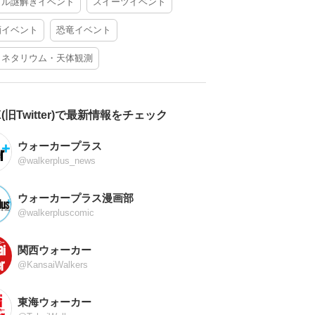
アル謎解きイベント
スイーツイベント
酒イベント
恐竜イベント
ラネタリウム・天体観測
X(旧Twitter)で最新情報をチェック
ウォーカープラス
@walkerplus_news
ウォーカープラス漫画部
@walkerpluscomic
関西ウォーカー
@KansaiWalkers
東海ウォーカー