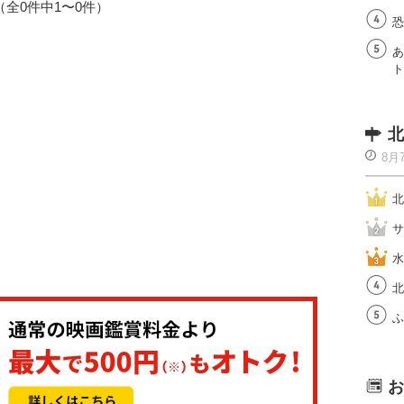
1（全0件中1〜0件）
恐
あ
ト
北
8月
北
サ
水
北
ふ
お