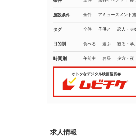
全件
無料イベント
終
条件
全件
アミューズメント
施設条件
全件
子供と
恋人・夫
タグ
目的別
食べる
遊ぶ
観る・学
時間別
午前中
お昼
夕方・夜
求人情報