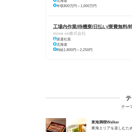
北海道
年収800万円～1,000万円
工場内作業/待機寮/日払い/寮費無料/時
move on株式会社
派遣社員
北海道
時給1,800円～2,250円
テ
テー
東海満喫Walker
東海エリアを楽しむた