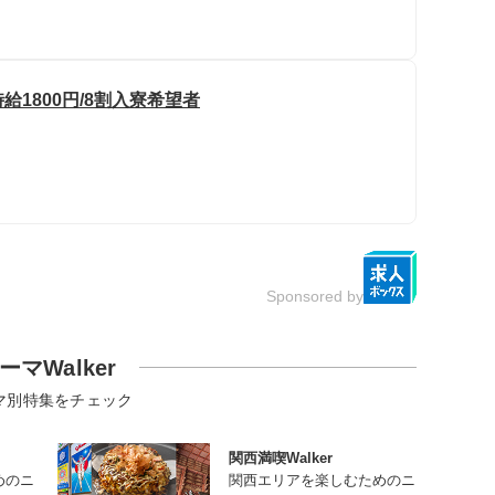
給1800円/8割入寮希望者
Sponsored by
ーマWalker
マ別特集をチェック
関西満喫Walker
めのニ
関西エリアを楽しむためのニ