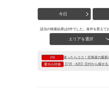
今日
該当の検索結果は0件でした。条件を変えて
エリアを選択
迷ったらココ！北海道の最新
PR
【7月・8月】日付から探せ
夏休み特集