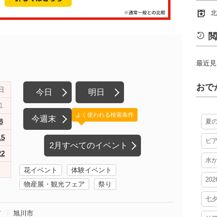
北
閲
最近見
おで
日
今日
明日
1
よく使われる検索条件
今週末
8
夏
15
ビ
2月すべてのイベント
22
水
花イベント
体験イベント
20
物産展・観光フェア
祭り
七
市
旭川市