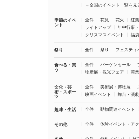
→全国のイベント一覧を見
全件
花見
花火
紅
季節のイベ
ント
ライトアップ
年中行事
クリスマスイベント
福
全件
祭り
フェスティ
祭り
全件
バーゲンセール
食べる・買
う
物産展・観光フェア
商
全件
美術展・博物展
文化・芸
術・スポー
映画イベント
舞台・演
ツ
全件
動物関連イベント
趣味・生活
全件
体験イベント・ア
その他