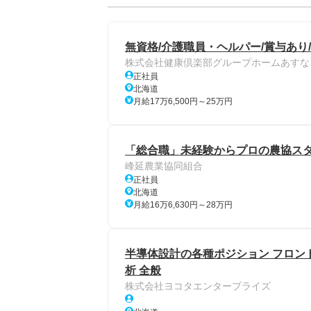
無資格/介護職員・ヘルパー/賞与あり
株式会社健康倶楽部グループホームあすな
正社員
北海道
月給17万6,500円～25万円
「総合職」未経験からプロの農協スタッ
峰延農業協同組合
正社員
北海道
月給16万6,630円～28万円
半導体設計の各種ポジション フロン
析 全般
株式会社ヨコタエンタープライズ