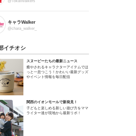
@TokaiWalkers
キャラWalker
@chara_walker_
部イチオシ
スヌーピーたちの最新ニュース
癒やされるキャラクターアイテムでほ
っと一息つこう！かわいい最新グッズ
やイベント情報を毎日配信
関西のイオンモールで新発見！
子どもと楽しめる新しい遊び方をママ
ライター達が現地から最新リポ！