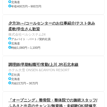
北海道
年収400万円～900万円
夕方3h～/コールセンターのお仕事紹介/テスト休み
柔軟/学生さん歓迎
株式会社ベルシステム24
アルバイト・パート / 契約社員
北海道
時給1,080円～1,100円
調理師/早期転職可/常勤/上川 JR石北本線
ホテル大雪 ONSEN &CANYON RESORT
正社員
北海道
月給22万円～30万円
「オープニング」整骨院・整体院での施術スタッフ/
ふるさと出店のチャンス/無資格・未経験OK/研修充