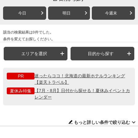
今日
明日
今週末
該当の検索結果は0件でした。
条件を変えてお探しください。
エリアを選択
目的から探す
迷ったらココ！北海道の最新ホテルランキング
PR
【楽天トラベル】
【7月・8月】日付から探せる！夏休みイベントカ
夏休み特集
レンダー
もっと詳しい条件で絞り込む