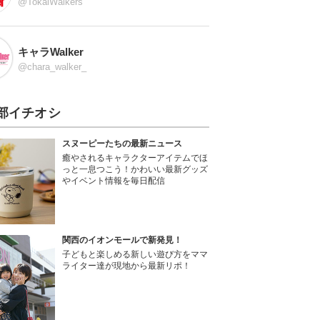
@TokaiWalkers
キャラWalker
@chara_walker_
部イチオシ
スヌーピーたちの最新ニュース
癒やされるキャラクターアイテムでほ
っと一息つこう！かわいい最新グッズ
やイベント情報を毎日配信
関西のイオンモールで新発見！
子どもと楽しめる新しい遊び方をママ
ライター達が現地から最新リポ！