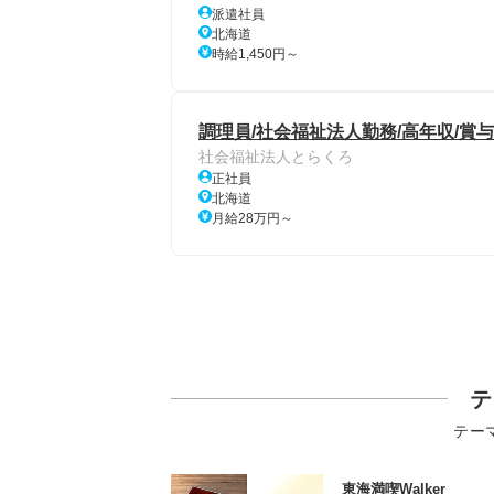
派遣社員
北海道
時給1,450円～
調理員/社会福祉法人勤務/高年収/賞
社会福祉法人とらくろ
正社員
北海道
月給28万円～
テ
テー
東海満喫Walker