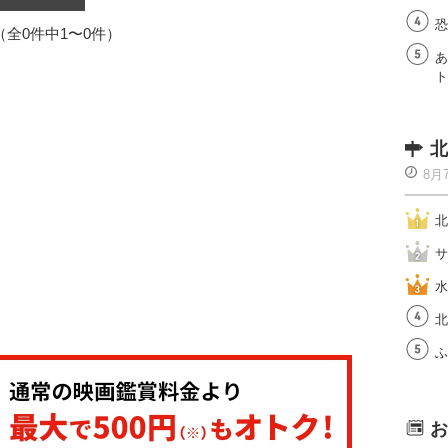
恐
1（全0件中1〜0件）
あ
ト
北
8月
北
サ
水
北
ふ
お