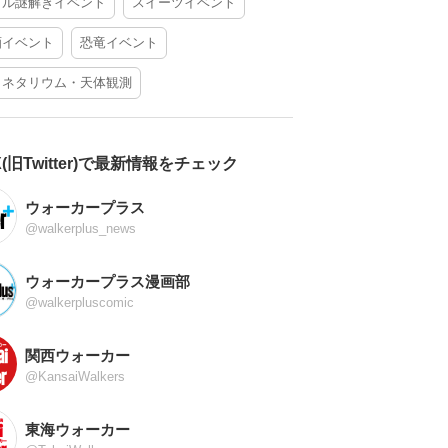
アル謎解きイベント
スイーツイベント
酒イベント
恐竜イベント
ラネタリウム・天体観測
X(旧Twitter)で最新情報をチェック
ウォーカープラス
@walkerplus_news
ウォーカープラス漫画部
@walkerpluscomic
関西ウォーカー
@KansaiWalkers
東海ウォーカー