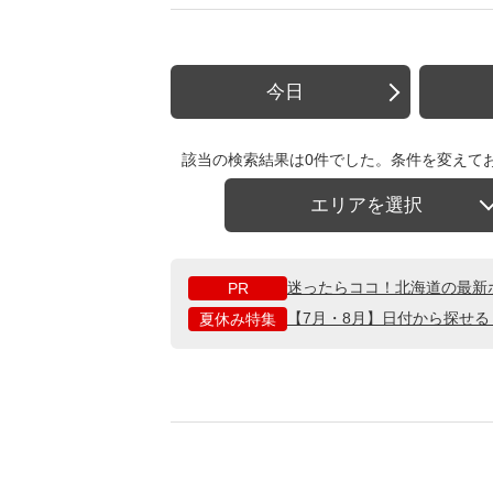
今日
該当の検索結果は0件でした。条件を変えて
エリアを選択
迷ったらココ！北海道の最新
PR
【7月・8月】日付から探せ
夏休み特集