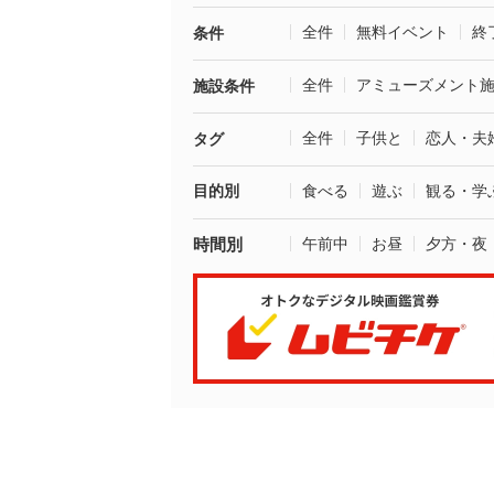
全件
無料イベント
終
条件
全件
アミューズメント
施設条件
全件
子供と
恋人・夫
タグ
目的別
食べる
遊ぶ
観る・学
時間別
午前中
お昼
夕方・夜