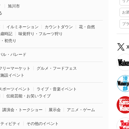
リ
市
旭川市
お
る
プ
葉
イルミネーション
カウントダウン
花・自然
・歳時記
味覚狩り・フルーツ狩り
袋・初売り
バル・パレード
フリーマーケット
グルメ・フードフェス
業施設イベント
スポーツイベント
ライブ・音楽イベント
劇
伝統芸能・お笑いライブ
講演会・トークショー
展示会
アニメ・ゲーム
クティビティ
その他のイベント