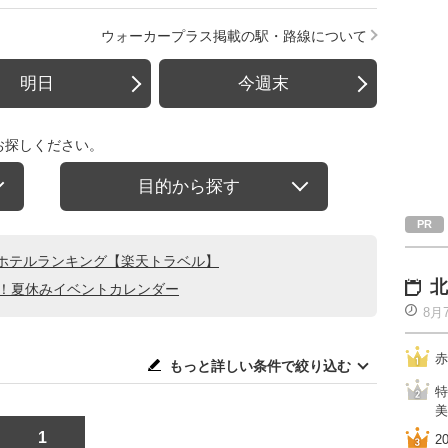
ウォーカープラス掲載の駅・路線について
明日
今週末
お探しください。
目的から探す
ホテルランキング【楽天トラベル】
北
る！夏休みイベントカレンダー
8月
赤
もっと詳しい条件で絞り込む
特
美
1
2