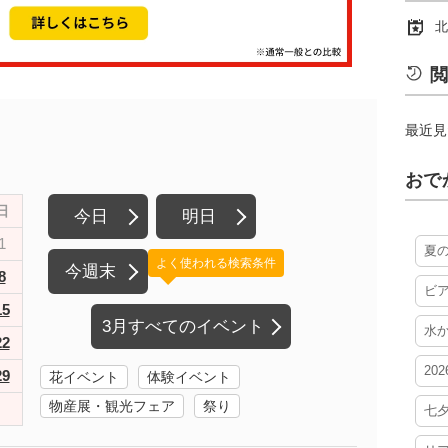
北
閲
最近見
おで
日
今日
明日
1
夏
よく使われる検索条件
今週末
8
ビ
15
3月すべてのイベント
水
22
20
29
花イベント
体験イベント
物産展・観光フェア
祭り
七