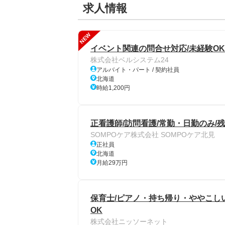
求人情報
NEW
イベント関連の問合せ対応/未経験OK
株式会社ベルシステム24
アルバイト・パート / 契約社員
北海道
時給1,200円
正看護師/訪問看護/常勤・日勤のみ/
SOMPOケア株式会社 SOMPOケア北見
正社員
北海道
月給29万円
保育士/ピアノ・持ち帰り・ややこしい
OK
株式会社ニッソーネット