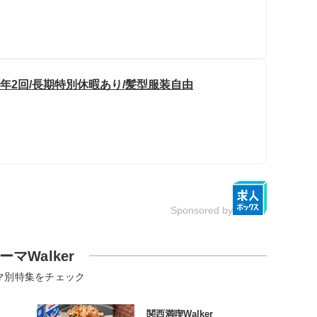
与年2回/長期特別休暇あり/髪型服装自由
Sponsored by
ーマWalker
マ別特集をチェック
関西満喫Walker