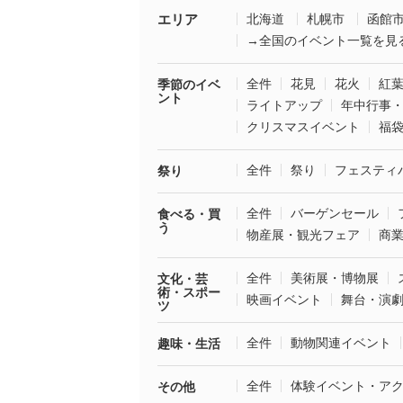
エリア
北海道
札幌市
函館
→全国のイベント一覧を見
全件
花見
花火
紅
季節のイベ
ント
ライトアップ
年中行事
クリスマスイベント
福
全件
祭り
フェスティ
祭り
全件
バーゲンセール
食べる・買
う
物産展・観光フェア
商
全件
美術展・博物展
文化・芸
術・スポー
映画イベント
舞台・演
ツ
全件
動物関連イベント
趣味・生活
全件
体験イベント・ア
その他