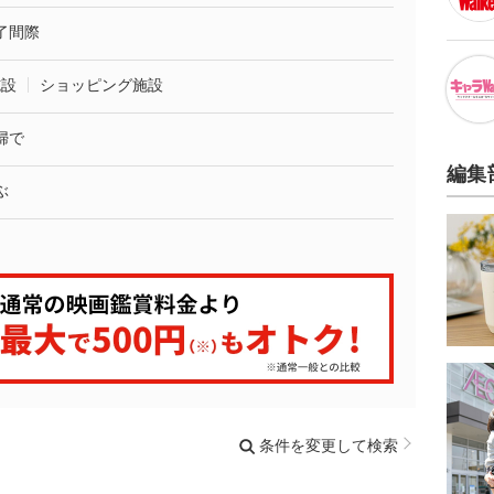
了間際
施設
ショッピング施設
婦で
編集
ぶ
条件を変更して検索