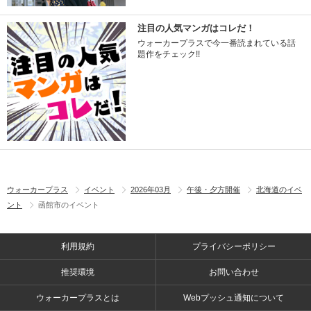
注目の人気マンガはコレだ！
ウォーカープラスで今一番読まれている話
題作をチェック!!
ウォーカープラス
イベント
2026年03月
午後・夕方開催
北海道のイベ
ント
函館市のイベント
利用規約
プライバシーポリシー
推奨環境
お問い合わせ
ウォーカープラスとは
Webプッシュ通知について