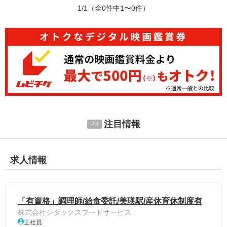
1/1
（全0件中1〜0件）
注目情報
求人情報
「有資格」調理師/給食委託/美瑛駅/産休育休制度有
株式会社シダックスフードサービス
正社員