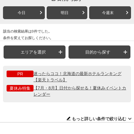
今日
明日
今週末
該当の検索結果は0件でした。
条件を変えてお探しください。
エリアを選択
目的から探す
迷ったらココ！北海道の最新ホテルランキング
PR
【楽天トラベル】
【7月・8月】日付から探せる！夏休みイベントカ
夏休み特集
レンダー
もっと詳しい条件で絞り込む