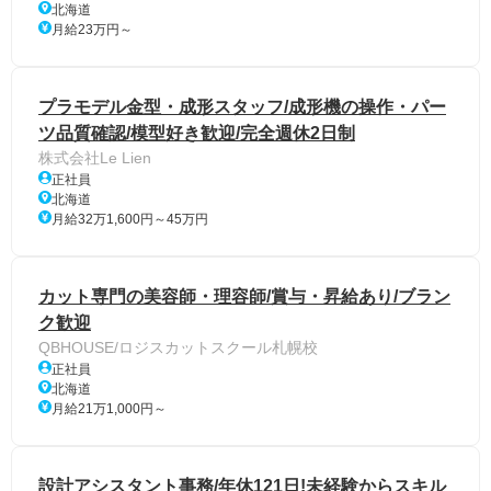
北海道
月給23万円～
プラモデル金型・成形スタッフ/成形機の操作・パー
ツ品質確認/模型好き歓迎/完全週休2日制
株式会社Le Lien
正社員
北海道
月給32万1,600円～45万円
カット専門の美容師・理容師/賞与・昇給あり/ブラン
ク歓迎
QBHOUSE/ロジスカットスクール札幌校
正社員
北海道
月給21万1,000円～
設計アシスタント事務/年休121日!未経験からスキル