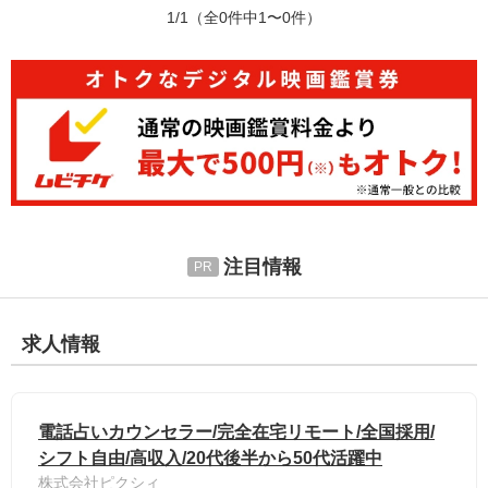
1/1
（全0件中1〜0件）
注目情報
求人情報
電話占いカウンセラー/完全在宅リモート/全国採用/
シフト自由/高収入/20代後半から50代活躍中
株式会社ピクシィ