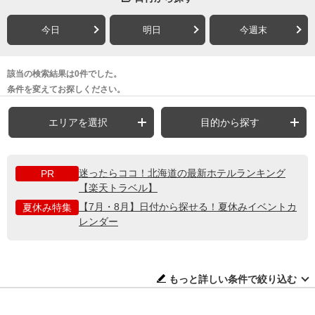
今日
明日
今週末
該当の検索結果は0件でした。
条件を変えてお探しください。
エリアを選択
目的から探す
迷ったらココ！北海道の最新ホテルランキング
PR
【楽天トラベル】
【7月・8月】日付から探せる！夏休みイベントカ
夏休み特集
レンダー
もっと詳しい条件で絞り込む