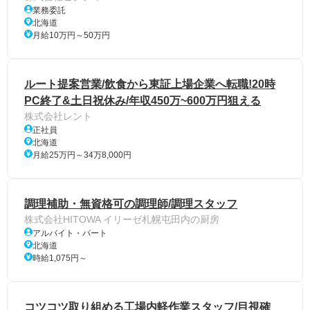
業務委託
北海道
月給10万円～50万円
ルート提案営業/飲食から東証上場企業へ転職!20時
PC終了&土日祝休み/年収450万~600万円狙える
株式会社レント
正社員
北海道
月給25万円～34万8,000円
調理補助・無資格可の調理師/調理スタッフ
株式会社HITOWA イリーゼ札幌屯田内の厨房
アルバイト・パート
北海道
時給1,075円～
コツコツ取り組める工場内軽作業スタッフ/目視確