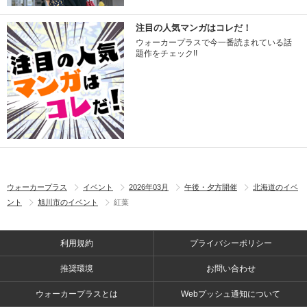
注目の人気マンガはコレだ！
ウォーカープラスで今一番読まれている話
題作をチェック!!
ウォーカープラス
イベント
2026年03月
午後・夕方開催
北海道のイベ
ント
旭川市のイベント
紅葉
利用規約
プライバシーポリシー
推奨環境
お問い合わせ
ウォーカープラスとは
Webプッシュ通知について