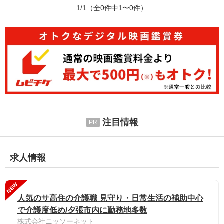
1/1
（全0件中1〜0件）
注目情報
求人情報
NEW
人気のサ高住の介護職 見守り・日常生活の補助中心
で介護度低め/夕張市内に勤務地多数
株式会社ニッソーネット