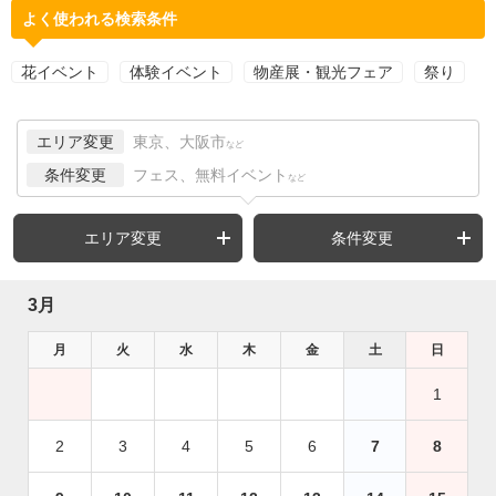
よく使われる検索条件
花イベント
体験イベント
物産展・観光フェア
祭り
エリア変更
東京、大阪市
など
条件変更
フェス、無料イベント
など
エリア変更
条件変更
3月
月
火
水
木
金
土
日
1
2
3
4
5
6
7
8