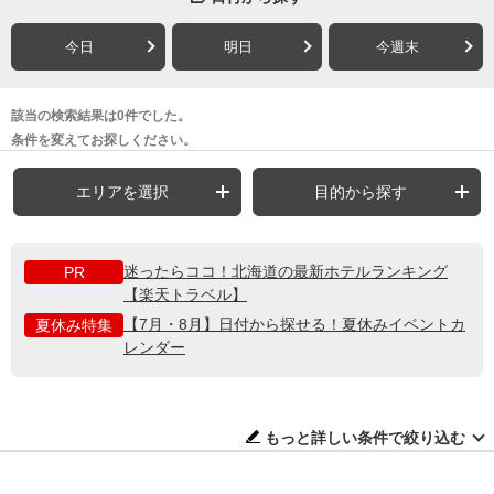
今日
明日
今週末
該当の検索結果は0件でした。
条件を変えてお探しください。
エリアを選択
目的から探す
迷ったらココ！北海道の最新ホテルランキング
PR
【楽天トラベル】
【7月・8月】日付から探せる！夏休みイベントカ
夏休み特集
レンダー
もっと詳しい条件で絞り込む