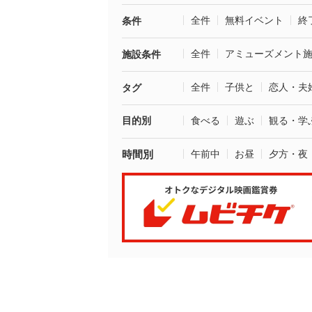
全件
無料イベント
終
条件
全件
アミューズメント
施設条件
全件
子供と
恋人・夫
タグ
目的別
食べる
遊ぶ
観る・学
時間別
午前中
お昼
夕方・夜