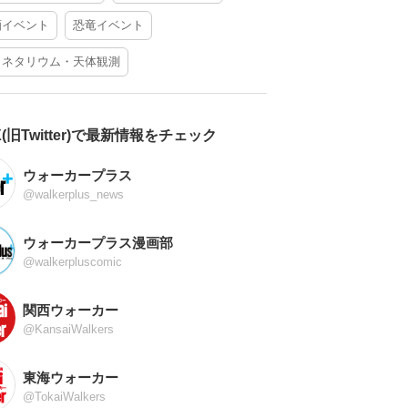
酒イベント
恐竜イベント
ラネタリウム・天体観測
X(旧Twitter)で最新情報をチェック
ウォーカープラス
@walkerplus_news
ウォーカープラス漫画部
@walkerpluscomic
関西ウォーカー
@KansaiWalkers
東海ウォーカー
@TokaiWalkers