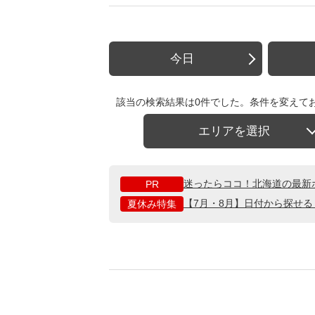
今日
該当の検索結果は0件でした。条件を変えて
エリアを選択
迷ったらココ！北海道の最新
PR
【7月・8月】日付から探せ
夏休み特集