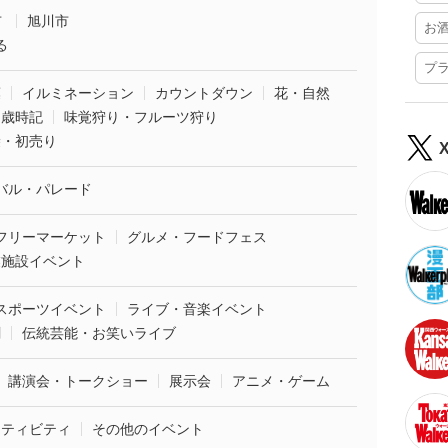
市
旭川市
お
る
プ
葉
イルミネーション
カウントダウン
花・自然
・歳時記
味覚狩り・フルーツ狩り
袋・初売り
バル・パレード
フリーマーケット
グルメ・フードフェス
業施設イベント
スポーツイベント
ライブ・音楽イベント
劇
伝統芸能・お笑いライブ
講演会・トークショー
展示会
アニメ・ゲーム
クティビティ
その他のイベント