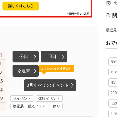
北
閲
最近見
おで
日
今日
明日
夏
1
よく使われる検索条件
今週末
8
ビ
15
水
3月すべてのイベント
22
20
29
花イベント
体験イベント
七
物産展・観光フェア
祭り
リ