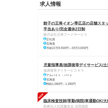
求人情報
餃子の王将イオン帯広店の店舗スタッフ/
手当あり/完全週休2日制
株式会社王将フードサービス
正社員
北海道
月給22万9,500円～29万3,000円
児童指導員/放課後等デイサービス/土
放課後等デイサービスキラ
アルバイト・パート
北海道
時給1,080円～1,390円
NEW
臨床検査技師/常勤/病院/車通勤OK/
医療法人社団慶友会 吉田病院