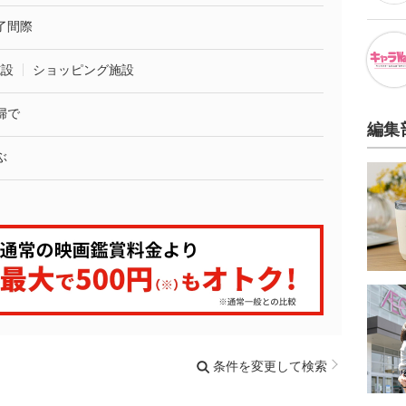
了間際
施設
ショッピング施設
婦で
編集
ぶ
条件を変更して検索