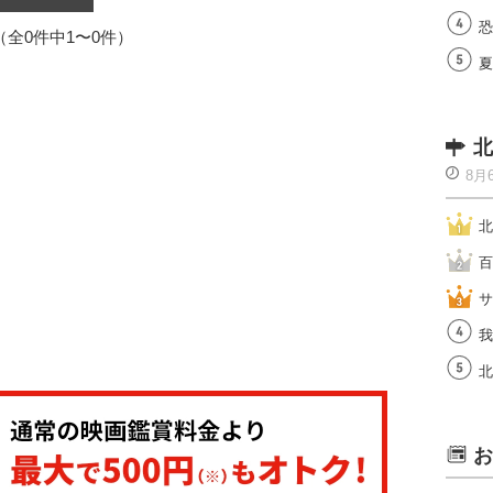
恐
1（全0件中1〜0件）
夏
北
8月
北
百
サ
我
北
お