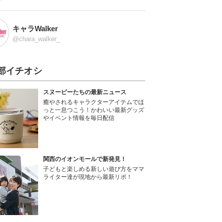
キャラWalker
@chara_walker_
部イチオシ
スヌーピーたちの最新ニュース
癒やされるキャラクターアイテムでほ
っと一息つこう！かわいい最新グッズ
やイベント情報を毎日配信
関西のイオンモールで新発見！
子どもと楽しめる新しい遊び方をママ
ライター達が現地から最新リポ！