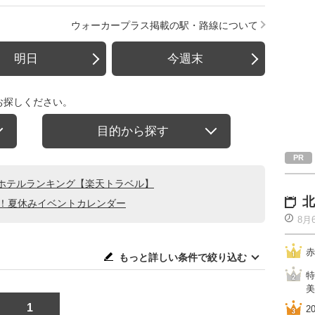
ウォーカープラス掲載の駅・路線について
明日
今週末
お探しください。
目的から探す
ホテルランキング【楽天トラベル】
北
る！夏休みイベントカレンダー
8月
赤
もっと詳しい条件で絞り込む
特
美
1
2