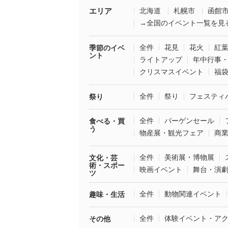
エリア
北海道
札幌市
函館
→全国のイベント一覧を見
全件
花見
花火
紅
季節のイベ
ント
ライトアップ
年中行事
クリスマスイベント
福
全件
祭り
フェスティ
祭り
全件
バーゲンセール
食べる・買
う
物産展・観光フェア
商
全件
美術展・博物展
文化・芸
術・スポー
映画イベント
舞台・演
ツ
全件
動物関連イベント
趣味・生活
全件
体験イベント・ア
その他