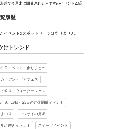
海道で今週末に開催されるおすすめイベント20選
覧履歴
たイベント&スポットページはありません。
かけトレンド
の注目イベント・催しまとめ
アガーデン・ビアフェス
かけ祭り・ウォーターフェス
26年9月19日～23日の連休開催イベント
夕まつり
アジサイの見頃
アル謎解きイベント
スイーツイベント