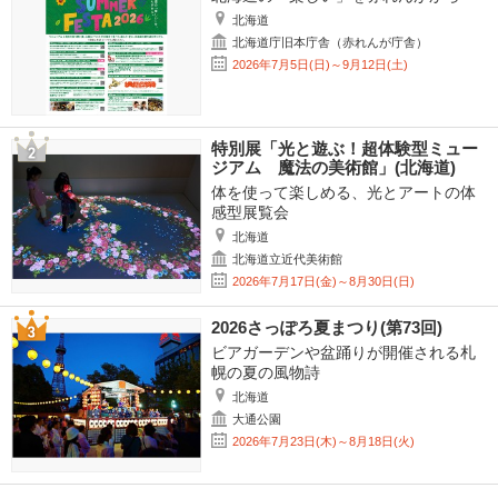
北海道
北海道庁旧本庁舎（赤れんが庁舎）
2026年7月5日(日)～9月12日(土)
特別展「光と遊ぶ！超体験型ミュー
ジアム 魔法の美術館」(北海道)
体を使って楽しめる、光とアートの体
感型展覧会
北海道
北海道立近代美術館
2026年7月17日(金)～8月30日(日)
2026さっぽろ夏まつり(第73回)
ビアガーデンや盆踊りが開催される札
幌の夏の風物詩
北海道
大通公園
2026年7月23日(木)～8月18日(火)