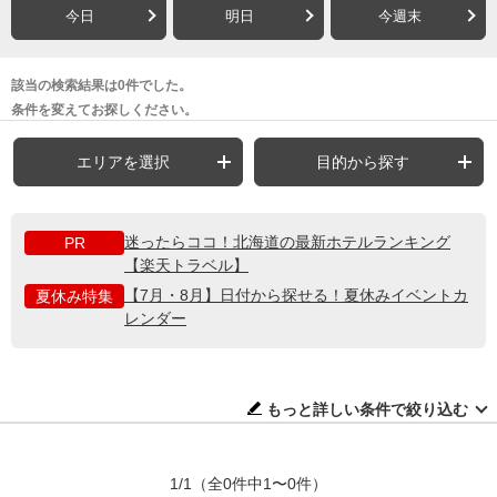
今日
明日
今週末
該当の検索結果は0件でした。
条件を変えてお探しください。
エリアを選択
目的から探す
迷ったらココ！北海道の最新ホテルランキング
PR
【楽天トラベル】
【7月・8月】日付から探せる！夏休みイベントカ
夏休み特集
レンダー
もっと詳しい条件で絞り込む
1/1
（全0件中1〜0件）