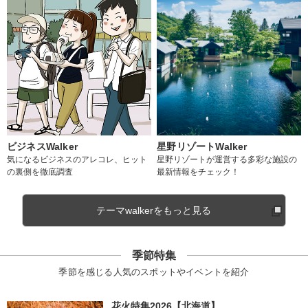
ビジネスWalker
星野リゾートWalker
気になるビジネスのアレコレ、ヒット
星野リゾートが運営する多彩な施設の
の裏側を徹底調査
最新情報をチェック！
テーマwalkerをもっと見る
季節特集
季節を感じる人気のスポットやイベントを紹介
花火特集2026【北海道】