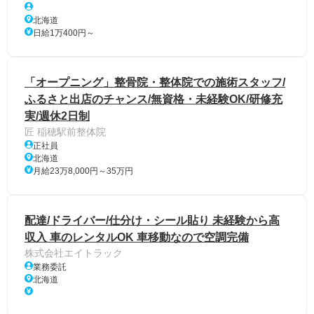
北海道
日給1万400円～
「オープニング」整骨院・整体院での施術スタッフ/
ふるさと出店のチャンス/無資格・未経験OK/研修充
実/週休2日制
匠 稲穂駅前整体院
正社員
北海道
月給23万8,000円～35万円
配達/ドライバー/仕分け・シール貼り 未経験から高
収入 車のレンタルOK 車移動なので空調完備
株式会社エイトラック
業務委託
北海道