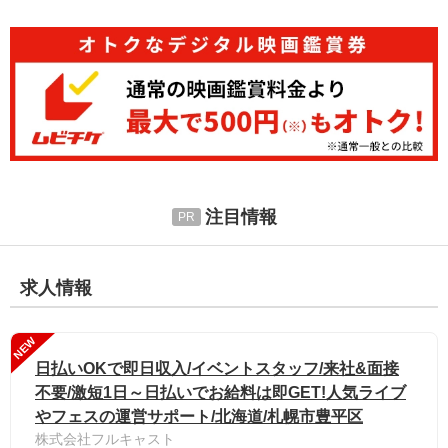
注目情報
求人情報
NEW
日払いOKで即日収入/イベントスタッフ/来社&面接
不要/激短1日～日払いでお給料は即GET!人気ライブ
やフェスの運営サポート/北海道/札幌市豊平区
株式会社フルキャスト