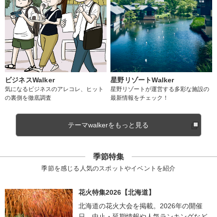
ビジネスWalker
星野リゾートWalker
気になるビジネスのアレコレ、ヒット
星野リゾートが運営する多彩な施設の
の裏側を徹底調査
最新情報をチェック！
テーマwalkerをもっと見る
季節特集
季節を感じる人気のスポットやイベントを紹介
花火特集2026【北海道】
北海道の花火大会を掲載。2026年の開催
日、中止・延期情報や人気ランキングなど