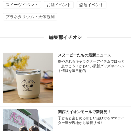
スイーツイベント
お酒イベント
恐竜イベント
プラネタリウム・天体観測
編集部イチオシ
スヌーピーたちの最新ニュース
癒やされるキャラクターアイテムでほっと
一息つこう！かわいい最新グッズやイベン
ト情報を毎日配信
関西のイオンモールで新発見！
子どもと楽しめる新しい遊び方をママライ
ター達が現地から最新リポ！