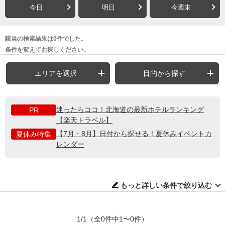
今日
明日
今週末
該当の検索結果は0件でした。
条件を変えてお探しください。
エリアを選択
目的から探す
迷ったらココ！北海道の最新ホテルランキング
PR
【楽天トラベル】
【7月・8月】日付から探せる！夏休みイベントカ
夏休み特集
レンダー
もっと詳しい条件で絞り込む
1/1
（全0件中1〜0件）