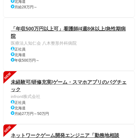
北海道
月給28万円～
「年収500万円以上可」看護師/4週8休以上/急性期病
院
医療法人知仁会 八木整形外科病院
正社員
北海道
年収500万円～
NEW
未経験可/研修充実/ゲーム・スマホアプリのバグチェ
ック
infront株式会社
正社員
北海道
月給27万円～50万円
NEW
ネットワークゲーム開発エンジニア「勤務地相談