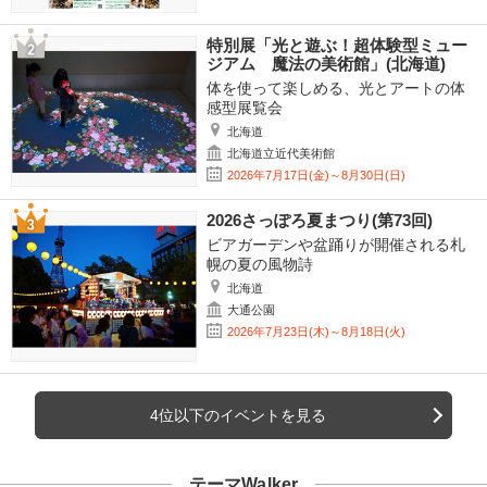
特別展「光と遊ぶ！超体験型ミュー
ジアム 魔法の美術館」(北海道)
体を使って楽しめる、光とアートの体
感型展覧会
北海道
北海道立近代美術館
2026年7月17日(金)～8月30日(日)
2026さっぽろ夏まつり(第73回)
ビアガーデンや盆踊りが開催される札
幌の夏の風物詩
北海道
大通公園
2026年7月23日(木)～8月18日(火)
4位以下のイベントを見る
テーマWalker