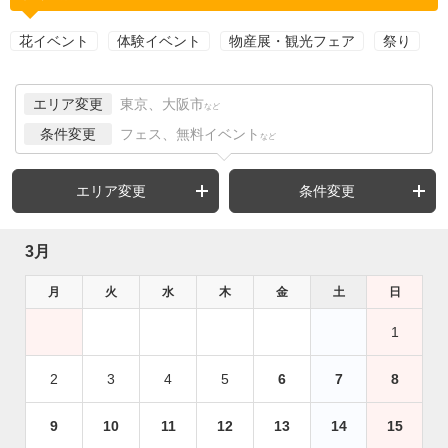
花イベント
体験イベント
物産展・観光フェア
祭り
エリア変更
東京、大阪市
など
条件変更
フェス、無料イベント
など
エリア変更
条件変更
3月
月
火
水
木
金
土
日
1
2
3
4
5
6
7
8
9
10
11
12
13
14
15