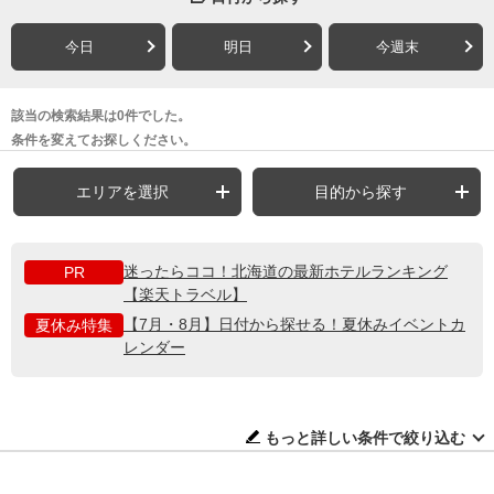
今日
明日
今週末
該当の検索結果は0件でした。
条件を変えてお探しください。
エリアを選択
目的から探す
迷ったらココ！北海道の最新ホテルランキング
PR
【楽天トラベル】
【7月・8月】日付から探せる！夏休みイベントカ
夏休み特集
レンダー
もっと詳しい条件で絞り込む