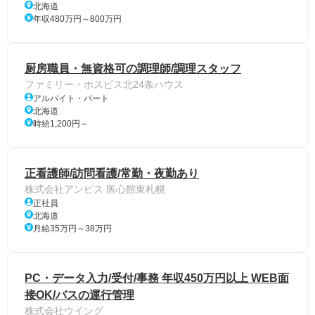
北海道
年収480万円～800万円
厨房職員・無資格可の調理師/調理スタッフ
ファミリー・ホスピス北24条ハウス
アルバイト・パート
北海道
時給1,200円～
正看護師/訪問看護/常勤・夜勤あり
株式会社アンビス 医心館東札幌
正社員
北海道
月給35万円～38万円
PC・データ入力/受付/事務 年収450万円以上 WEB面
接OK/バスの運行管理
株式会社ウイング