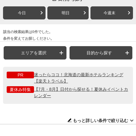
今日
明日
今週末
該当の検索結果は0件でした。
条件を変えてお探しください。
エリアを選択
目的から探す
迷ったらココ！北海道の最新ホテルランキング
PR
【楽天トラベル】
【7月・8月】日付から探せる！夏休みイベントカ
夏休み特集
レンダー
もっと詳しい条件で絞り込む