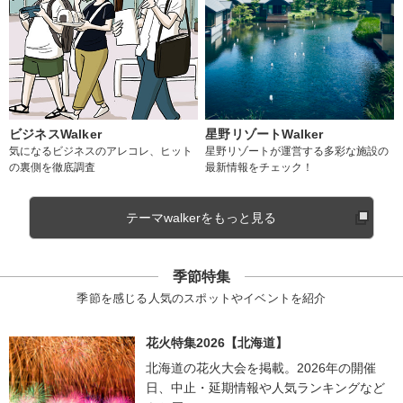
ビジネスWalker
星野リゾートWalker
気になるビジネスのアレコレ、ヒット
星野リゾートが運営する多彩な施設の
の裏側を徹底調査
最新情報をチェック！
テーマwalkerをもっと見る
季節特集
季節を感じる人気のスポットやイベントを紹介
花火特集2026【北海道】
北海道の花火大会を掲載。2026年の開催
日、中止・延期情報や人気ランキングなど