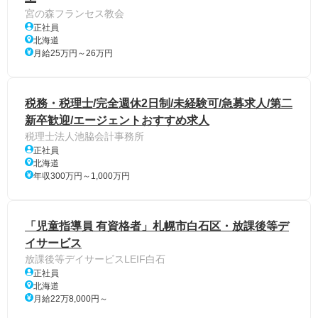
宮の森フランセス教会
正社員
北海道
月給25万円～26万円
税務・税理士/完全週休2日制/未経験可/急募求人/第二
新卒歓迎/エージェントおすすめ求人
税理士法人池脇会計事務所
正社員
北海道
年収300万円～1,000万円
「児童指導員 有資格者」札幌市白石区・放課後等デ
イサービス
放課後等デイサービスLEIF白石
正社員
北海道
月給22万8,000円～