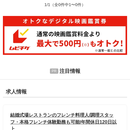
1/1
（全0件中1〜0件）
注目情報
求人情報
結婚式場レストランのフレンチ料理人/調理スタッ
フ・本格フレンチ体験勤務も可能/年間休日120日以
上