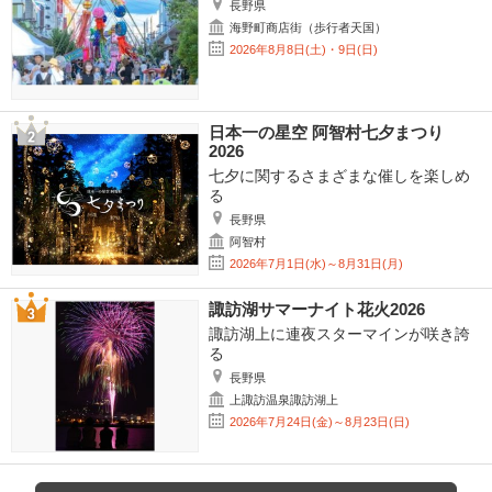
長野県
海野町商店街（歩行者天国）
2026年8月8日(土)・9日(日)
日本一の星空 阿智村七夕まつり
2026
七夕に関するさまざまな催しを楽しめ
る
長野県
阿智村
2026年7月1日(水)～8月31日(月)
諏訪湖サマーナイト花火2026
諏訪湖上に連夜スターマインが咲き誇
る
長野県
上諏訪温泉諏訪湖上
2026年7月24日(金)～8月23日(日)