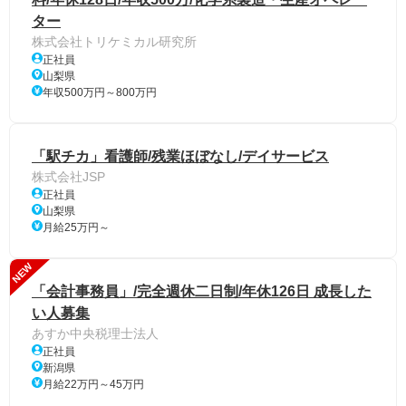
ター
株式会社トリケミカル研究所
正社員
山梨県
年収500万円～800万円
「駅チカ」看護師/残業ほぼなし/デイサービス
株式会社JSP
正社員
山梨県
月給25万円～
NEW
「会計事務員」/完全週休二日制/年休126日 成長した
い人募集
あすか中央税理士法人
正社員
新潟県
月給22万円～45万円