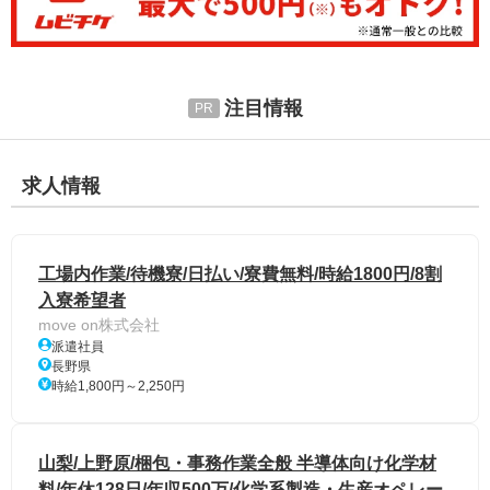
注目情報
求人情報
工場内作業/待機寮/日払い/寮費無料/時給1800円/8割
入寮希望者
move on株式会社
派遣社員
長野県
時給1,800円～2,250円
山梨/上野原/梱包・事務作業全般 半導体向け化学材
料/年休128日/年収500万/化学系製造・生産オペレー