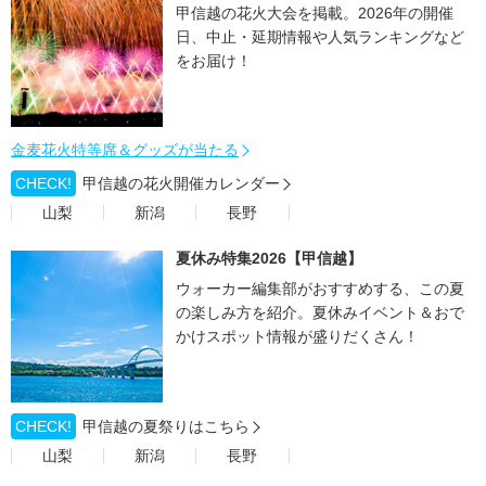
甲信越の花火大会を掲載。2026年の開催
日、中止・延期情報や人気ランキングなど
をお届け！
金麦花火特等席＆グッズが当たる
CHECK!
甲信越の花火開催カレンダー
山梨
新潟
長野
夏休み特集2026【甲信越】
ウォーカー編集部がおすすめする、この夏
の楽しみ方を紹介。夏休みイベント＆おで
かけスポット情報が盛りだくさん！
CHECK!
甲信越の夏祭りはこちら
山梨
新潟
長野