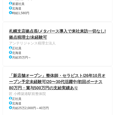
派遣社員
北海道
時給1,580円
札幌支店拠点長/メタバース導入で来社来訪一切なし!
拠点税理士/未経験可
アンテリジャンス税理士法人
正社員
北海道
月給35万円～
「新店舗オープン」整体師・セラピスト/26年10月オ
ープン予定未経験可/20〜30代活躍中/初回ボーナス
80万円・賞与500万円の支給実績あり
匠 小樽築港駅前整体院
正社員
北海道
月給25万2,000円～40万円