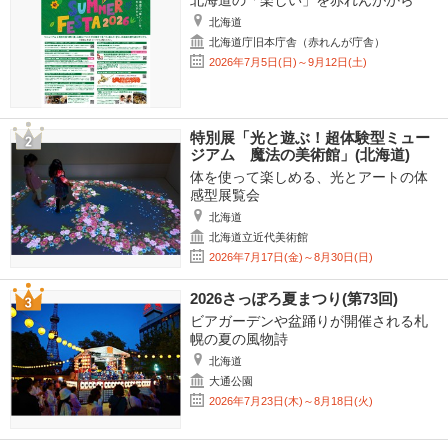
北海道の「楽しい」を赤れんがから
北海道
北海道庁旧本庁舎（赤れんが庁舎）
2026年7月5日(日)～9月12日(土)
特別展「光と遊ぶ！超体験型ミュー
ジアム 魔法の美術館」(北海道)
体を使って楽しめる、光とアートの体
感型展覧会
北海道
北海道立近代美術館
2026年7月17日(金)～8月30日(日)
2026さっぽろ夏まつり(第73回)
ビアガーデンや盆踊りが開催される札
幌の夏の風物詩
北海道
大通公園
2026年7月23日(木)～8月18日(火)