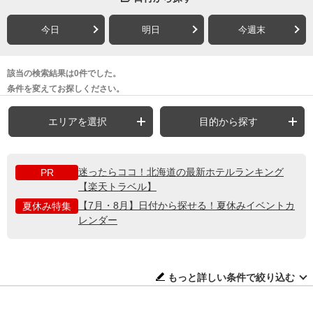
今日
明日
今週末
該当の検索結果は0件でした。
条件を変えてお探しください。
エリアを選択
目的から探す
迷ったらココ！北海道の最新ホテルランキング
PR
【楽天トラベル】
【7月・8月】日付から探せる！夏休みイベントカ
夏休み特集
レンダー
もっと詳しい条件で絞り込む