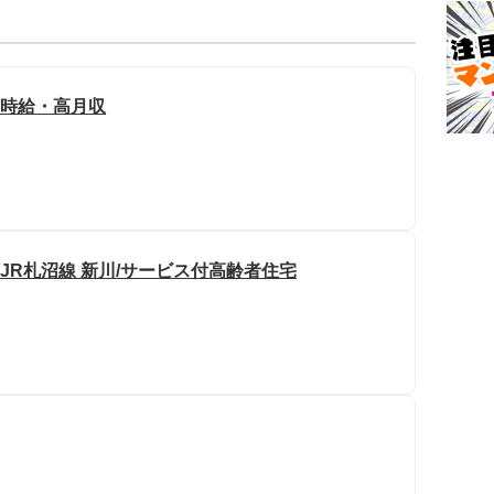
高時給・高月収
/JR札沼線 新川/サービス付高齢者住宅