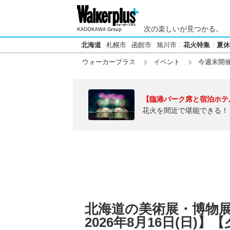
次の楽しいが見つかる。
北海道
札幌市
函館市
旭川市
花火特集
夏休
ウォーカープラス
イベント
今週末開
【臨港パーク席と宿泊ホテ
花火を間近で堪能できる！
北海道の美術展・博物展【
2026年8月16日(日)