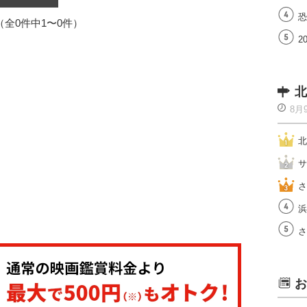
恐
1（全0件中1〜0件）
2
北
8月
北
サ
さ
浜
さ
お