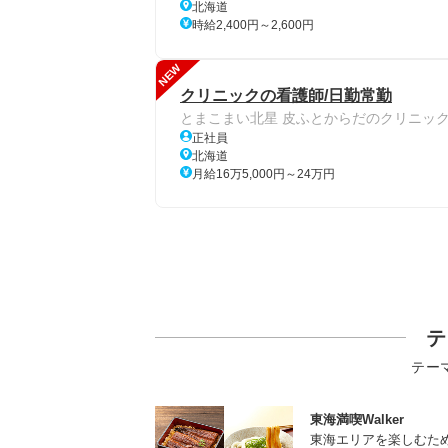
北海道
時給2,400円～2,600円
NEW
クリニックの看護師/日勤常勤
とまこまい北星 皮ふとからだのクリニッ
正社員
北海道
月給16万5,000円～24万円
テ
テー
東海満喫Walker
東海エリアを楽しむた