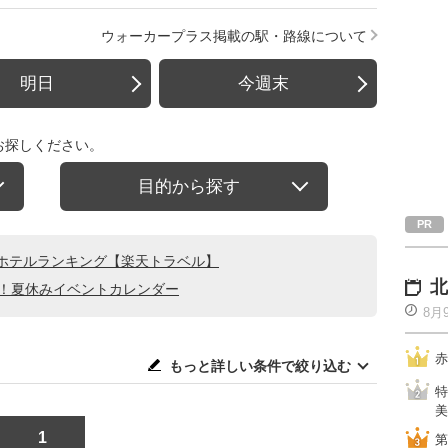
ウォーカープラス掲載の駅・路線について
明日
今週末
お探しください。
目的から探す
ホテルランキング【楽天トラベル】
北
る！夏休みイベントカレンダー
8月
赤
もっと詳しい条件で絞り込む
特
美
1
第