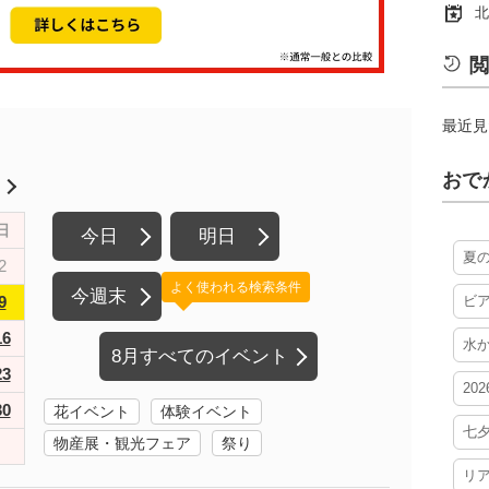
北
閲
最近見
おで
月
日
今日
明日
夏
2
よく使われる検索条件
今週末
9
ビ
16
水
8月すべてのイベント
23
20
30
花イベント
体験イベント
七
物産展・観光フェア
祭り
リ