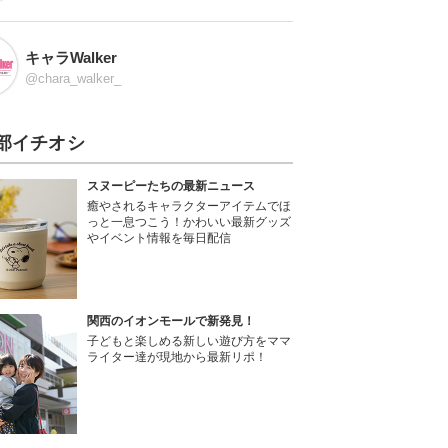
キャラWalker
@chara_walker_
部イチオシ
スヌーピーたちの最新ニュース
癒やされるキャラクターアイテムでほ
っと一息つこう！かわいい最新グッズ
やイベント情報を毎日配信
関西のイオンモールで新発見！
子どもと楽しめる新しい遊び方をママ
ライター達が現地から最新リポ！