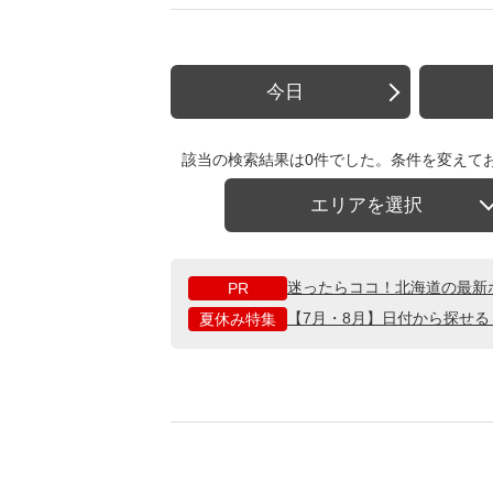
今日
該当の検索結果は0件でした。条件を変えて
エリアを選択
迷ったらココ！北海道の最新
PR
【7月・8月】日付から探せ
夏休み特集