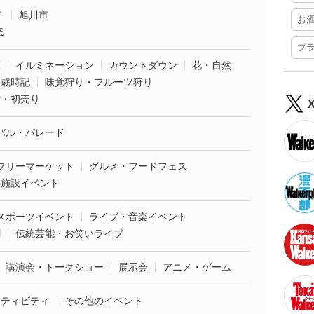
市
旭川市
お
る
プ
葉
イルミネーション
カウントダウン
花・自然
・歳時記
味覚狩り・フルーツ狩り
袋・初売り
バル・パレード
フリーマーケット
グルメ・フードフェス
業施設イベント
スポーツイベント
ライブ・音楽イベント
劇
伝統芸能・お笑いライブ
講演会・トークショー
展示会
アニメ・ゲーム
クティビティ
その他のイベント