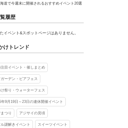
海道で今週末に開催されるおすすめイベント20選
覧履歴
たイベント&スポットページはありません。
かけトレンド
の注目イベント・催しまとめ
アガーデン・ビアフェス
かけ祭り・ウォーターフェス
26年9月19日～23日の連休開催イベント
夕まつり
アジサイの見頃
アル謎解きイベント
スイーツイベント