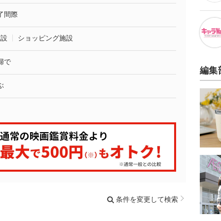
了間際
施設
ショッピング施設
婦で
編集
ぶ
条件を変更して検索