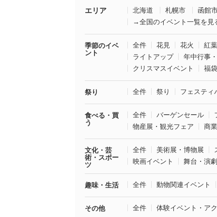
エリア
北海道
札幌市
函館
→全国のイベント一覧を見
全件
花見
花火
紅
季節のイベ
ント
ライトアップ
年中行事
クリスマスイベント
福
全件
祭り
フェスティ
祭り
全件
バーゲンセール
食べる・買
う
物産展・観光フェア
商
全件
美術展・博物展
文化・芸
術・スポー
映画イベント
舞台・演
ツ
全件
動物関連イベント
趣味・生活
全件
体験イベント・ア
その他