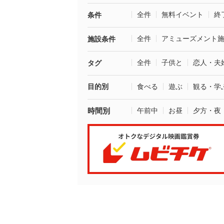
全件
無料イベント
終
条件
全件
アミューズメント
施設条件
全件
子供と
恋人・夫
タグ
目的別
食べる
遊ぶ
観る・学
時間別
午前中
お昼
夕方・夜