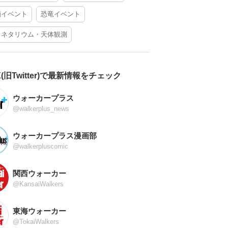
酒イベント
恐竜イベント
ラネタリウム・天体観測
X(旧Twitter)で最新情報をチェック
ウォーカープラス
@walkerplus_news
ウォーカープラス漫画部
@walkerpluscomic
関西ウォーカー
@KansaiWalkers
東海ウォーカー
@TokaiWalkers