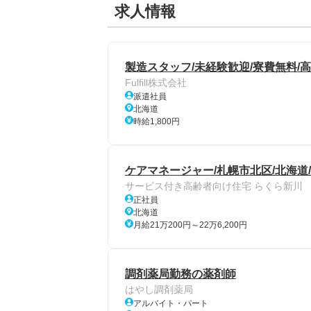
求人情報
製造スタッフ/未経験歓迎/寮費無料/
Fulfill株式会社
派遣社員
北海道
時給1,800円
ケアマネージャー/札幌市北区/北海道
サービス付き高齢者向け住宅 らくら新川
正社員
北海道
月給21万200円～22万6,200円
調剤薬局勤務の薬剤師
はやし調剤薬局
アルバイト・パート