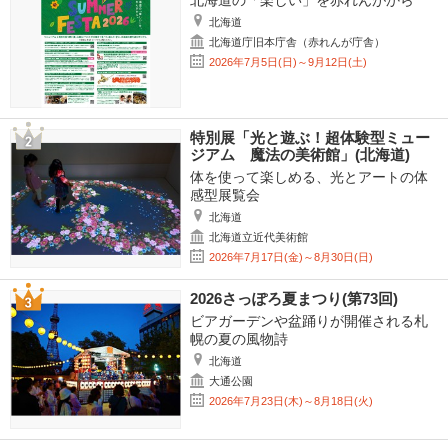
北海道の「楽しい」を赤れんがから
北海道
北海道庁旧本庁舎（赤れんが庁舎）
2026年7月5日(日)～9月12日(土)
特別展「光と遊ぶ！超体験型ミュー
ジアム 魔法の美術館」(北海道)
体を使って楽しめる、光とアートの体
感型展覧会
北海道
北海道立近代美術館
2026年7月17日(金)～8月30日(日)
2026さっぽろ夏まつり(第73回)
ビアガーデンや盆踊りが開催される札
幌の夏の風物詩
北海道
大通公園
2026年7月23日(木)～8月18日(火)