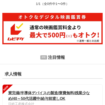
1/1
（全0件中1〜0件）
注目情報
求人情報
NEW
寮完備/半導体デバイスの製造/寮費無料/残業少な
め/40～50代活躍中/給与前渡しOK
日総工産株式会社