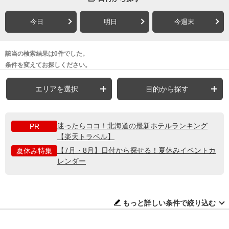
今日
明日
今週末
該当の検索結果は0件でした。
条件を変えてお探しください。
エリアを選択
目的から探す
迷ったらココ！北海道の最新ホテルランキング
PR
【楽天トラベル】
【7月・8月】日付から探せる！夏休みイベントカ
夏休み特集
レンダー
もっと詳しい条件で絞り込む