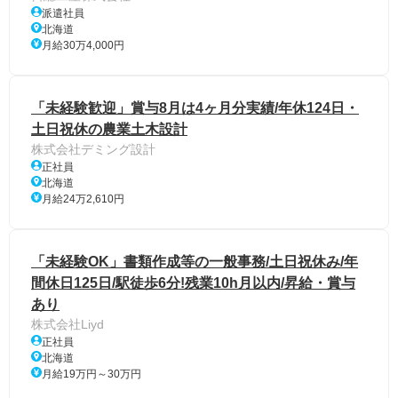
派遣社員
北海道
月給30万4,000円
「未経験歓迎」賞与8月は4ヶ月分実績/年休124日・
土日祝休の農業土木設計
株式会社デミング設計
正社員
北海道
月給24万2,610円
「未経験OK」書類作成等の一般事務/土日祝休み/年
間休日125日/駅徒歩6分!残業10h月以内/昇給・賞与
あり
株式会社Liyd
正社員
北海道
月給19万円～30万円