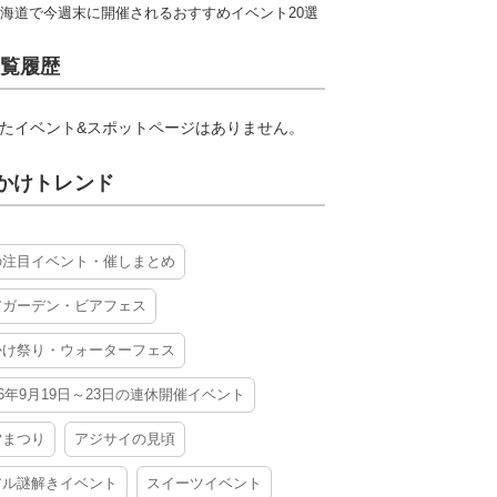
海道で今週末に開催されるおすすめイベント20選
覧履歴
たイベント&スポットページはありません。
かけトレンド
の注目イベント・催しまとめ
アガーデン・ビアフェス
かけ祭り・ウォーターフェス
26年9月19日～23日の連休開催イベント
夕まつり
アジサイの見頃
アル謎解きイベント
スイーツイベント