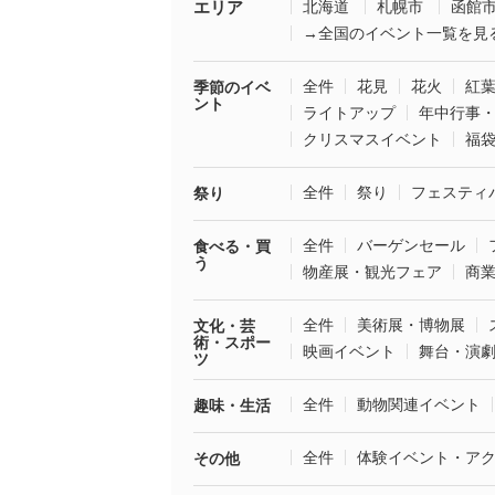
エリア
北海道
札幌市
函館
→全国のイベント一覧を見
全件
花見
花火
紅
季節のイベ
ント
ライトアップ
年中行事
クリスマスイベント
福
全件
祭り
フェスティ
祭り
全件
バーゲンセール
食べる・買
う
物産展・観光フェア
商
全件
美術展・博物展
文化・芸
術・スポー
映画イベント
舞台・演
ツ
全件
動物関連イベント
趣味・生活
全件
体験イベント・ア
その他