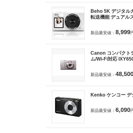
Beho 5K デジタ
転送機能 デュアルス
8,999
新品最安値：
Canon コンパクト
ム/Wi-Fi対応 IXY6
48,50
新品最安値：
Kenko ケンコー デ
6,090
新品最安値：