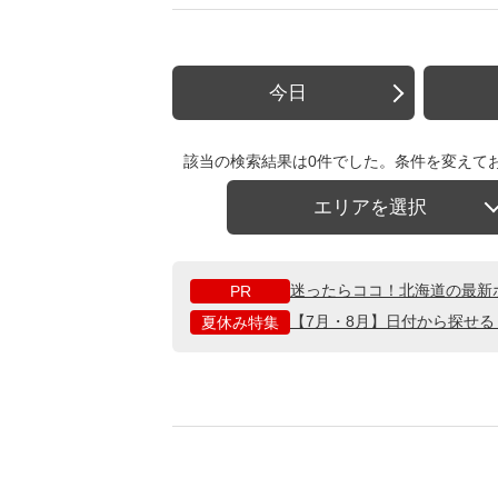
今日
該当の検索結果は0件でした。条件を変えて
エリアを選択
迷ったらココ！北海道の最新
PR
【7月・8月】日付から探せ
夏休み特集