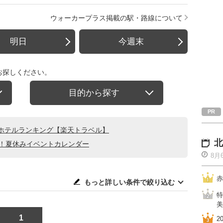
ウォーカープラス掲載の駅・路線について
明日
今週末
お探しください。
目的から探す
ホテルランキング【楽天トラベル】
北
る！夏休みイベントカレンダー
8月
赤
もっと詳しい条件で絞り込む
特
美
1
2