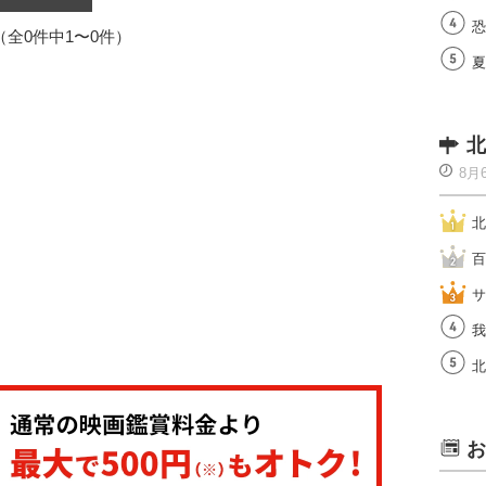
恐
1（全0件中1〜0件）
夏
北
8月
北
百
サ
我
北
お