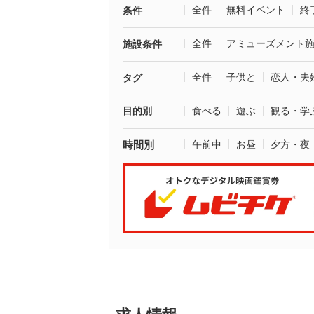
全件
無料イベント
終
条件
全件
アミューズメント
施設条件
全件
子供と
恋人・夫
タグ
目的別
食べる
遊ぶ
観る・学
時間別
午前中
お昼
夕方・夜