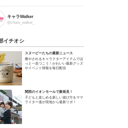
キャラWalker
@chara_walker_
部イチオシ
スヌーピーたちの最新ニュース
癒やされるキャラクターアイテムでほ
っと一息つこう！かわいい最新グッズ
やイベント情報を毎日配信
関西のイオンモールで新発見！
子どもと楽しめる新しい遊び方をママ
ライター達が現地から最新リポ！