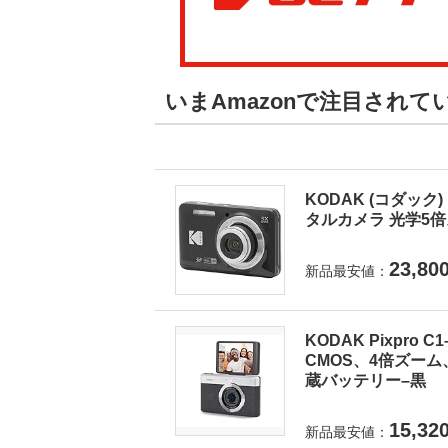
いまAmazonで注目され
KODAK (コダック) 
タルカメラ 光学5倍ズ
23,80
新品最安値：
KODAK Pixpro
CMOS、4倍ズーム
蔵バッテリー–黒
15,32
新品最安値：