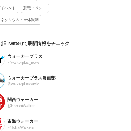
酒イベント
恐竜イベント
ラネタリウム・天体観測
X(旧Twitter)で最新情報をチェック
ウォーカープラス
@walkerplus_news
ウォーカープラス漫画部
@walkerpluscomic
関西ウォーカー
@KansaiWalkers
東海ウォーカー
@TokaiWalkers