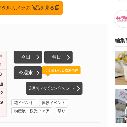
デジタルカメラの商品を見る
編集
日
今日
明日
1
よく使われる検索条件
今週末
8
15
3月すべてのイベント
22
29
花イベント
体験イベント
物産展・観光フェア
祭り