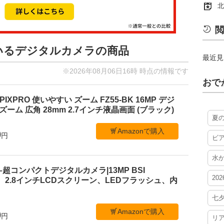
北
閲
ているデジタルカメラの商品
最近見
※2026年08月06日16時 時点の情報です
おで
PIXPRO 使いやすい ズーム FZ55-BK 16MP デジ
ーム 広角 28mm 2.7インチ液晶画面 (ブラック)
夏
Amazonで購入
0
円
ビ
水
 C1–超コンパクトデジタルカメラ|13MP BSI
20
、2.8インチLCDスクリーン、LEDフラッシュ、内
七
Amazonで購入
0
円
リ