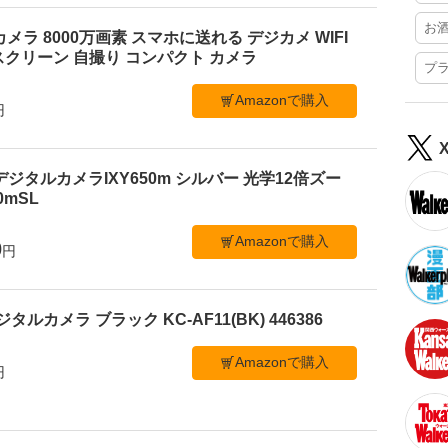
お
ルカメラ 8000万画素 スマホに送れる デジカメ WIFI
クリーン 自撮り コンパクト カメラ
プ
Amazonで購入
円
デジタルカメラIXY650m シルバー 光学12倍ズー
50mSL
Amazonで購入
0
円
ジタルカメラ ブラック KC-AF11(BK) 446386
Amazonで購入
円