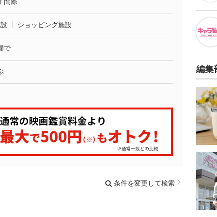
了間際
施設
ショッピング施設
婦で
編集
ぶ
条件を変更して検索