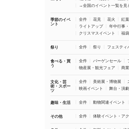
→全国のイベント一覧を見
全件
花見
花火
紅
季節のイベ
ント
ライトアップ
年中行事
クリスマスイベント
福
全件
祭り
フェスティ
祭り
全件
バーゲンセール
食べる・買
う
物産展・観光フェア
商
全件
美術展・博物展
文化・芸
術・スポー
映画イベント
舞台・演
ツ
全件
動物関連イベント
趣味・生活
全件
体験イベント・ア
その他