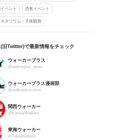
酒イベント
恐竜イベント
ラネタリウム・天体観測
X(旧Twitter)で最新情報をチェック
ウォーカープラス
@walkerplus_news
ウォーカープラス漫画部
@walkerpluscomic
関西ウォーカー
@KansaiWalkers
東海ウォーカー
@TokaiWalkers