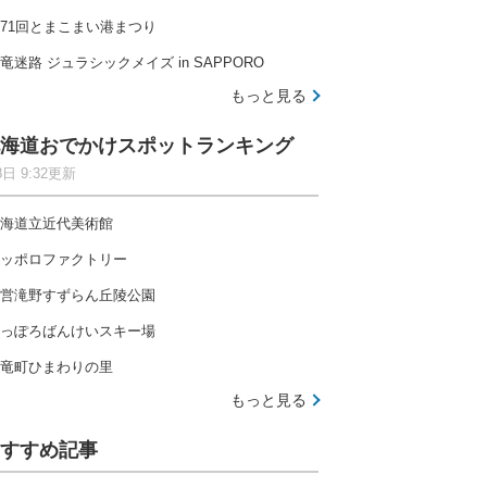
71回とまこまい港まつり
竜迷路 ジュラシックメイズ in SAPPORO
もっと見る
海道おでかけスポットランキング
8日 9:32更新
海道立近代美術館
ッポロファクトリー
営滝野すずらん丘陵公園
っぽろばんけいスキー場
竜町ひまわりの里
もっと見る
すすめ記事