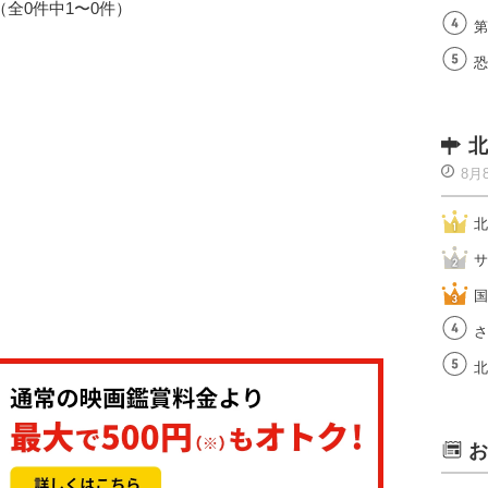
1（全0件中1〜0件）
第
恐
北
8月
北
サ
国
さ
北
お