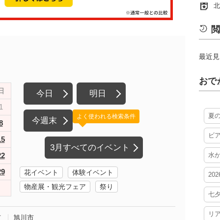
北
閲
最近見
おで
日
今日
明日
1
夏
よく使われる検索条件
今週末
8
ビ
15
3月すべてのイベント
22
水
29
花イベント
体験イベント
20
物産展・観光フェア
祭り
七
リ
市
旭川市