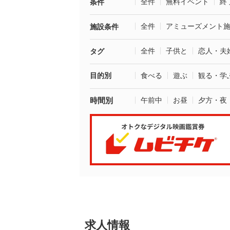
全件
無料イベント
終
条件
全件
アミューズメント
施設条件
全件
子供と
恋人・夫
タグ
目的別
食べる
遊ぶ
観る・学
時間別
午前中
お昼
夕方・夜
求人情報