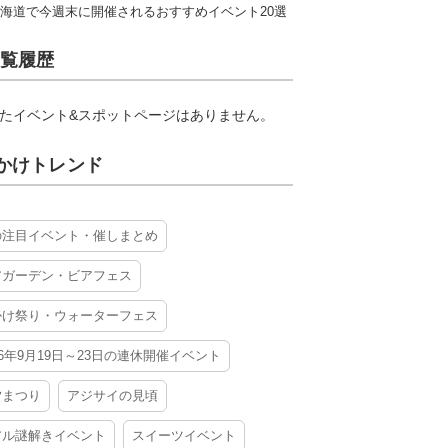
海道で今週末に開催されるおすすめイベント20選
覧履歴
たイベント&スポットページはありません。
かけトレンド
の注目イベント・催しまとめ
アガーデン・ビアフェス
かけ祭り・ウォーターフェス
26年9月19日～23日の連休開催イベント
夕まつり
アジサイの見頃
アル謎解きイベント
スイーツイベント