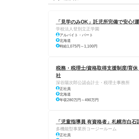
「見学のみOK」託児所完備で安心!
学校法人登別立正学園
アルバイト・パート
北海道
時給1,075円～1,100円
税務・税理士/資格取得支援制度/育休
社
深谷陽次郎公認会計士・税理士事務所
正社員
北海道
年収280万円～490万円
「児童指導員 有資格者」札幌市白石
多機能型事業所コージールーム
正社員