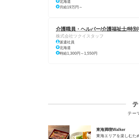
北海道
月給19万円～
介護職員・ヘルパー/介護福祉士/特
株式会社ツクイスタッフ
派遣社員
北海道
時給1,300円～1,550円
テ
テー
東海満喫Walker
東海エリアを楽しむた