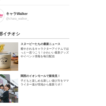
キャラWalker
@chara_walker_
部イチオシ
スヌーピーたちの最新ニュース
癒やされるキャラクターアイテムでほ
っと一息つこう！かわいい最新グッズ
やイベント情報を毎日配信
関西のイオンモールで新発見！
子どもと楽しめる新しい遊び方をママ
ライター達が現地から最新リポ！