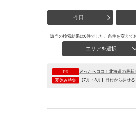
今日
該当の検索結果は0件でした。条件を変えて
エリアを選択
迷ったらココ！北海道の最新
PR
【7月・8月】日付から探せ
夏休み特集