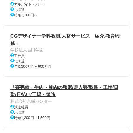
アルバイト・パート
北海道
時給1,100円～
CGデザイナー学科教員/人材サービス「紹介/教育/研
修」
学校法人吉田学園
正社員
北海道
年収360万円～600万円
「寮完備」牛肉・豚肉の整形/即入寮/製造・工場/日
勤/日払い/工場・製造
株式会社京栄センター
派遣社員
北海道
時給1,200円～1,500円