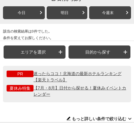
今日
明日
今週末
該当の検索結果は0件でした。
条件を変えてお探しください。
エリアを選択
目的から探す
迷ったらココ！北海道の最新ホテルランキング
PR
【楽天トラベル】
【7月・8月】日付から探せる！夏休みイベントカ
夏休み特集
レンダー
もっと詳しい条件で絞り込む