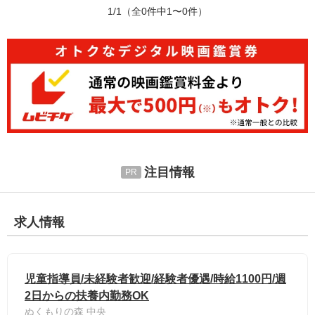
1/1
（全0件中1〜0件）
注目情報
求人情報
児童指導員/未経験者歓迎/経験者優遇/時給1100円/週
2日からの扶養内勤務OK
ぬくもりの森 中央