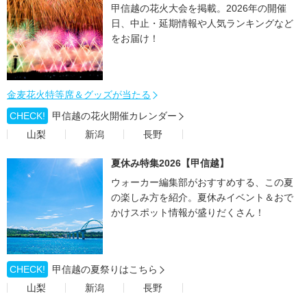
甲信越の花火大会を掲載。2026年の開催
日、中止・延期情報や人気ランキングなど
をお届け！
金麦花火特等席＆グッズが当たる
CHECK!
甲信越の花火開催カレンダー
山梨
新潟
長野
夏休み特集2026【甲信越】
ウォーカー編集部がおすすめする、この夏
の楽しみ方を紹介。夏休みイベント＆おで
かけスポット情報が盛りだくさん！
CHECK!
甲信越の夏祭りはこちら
山梨
新潟
長野