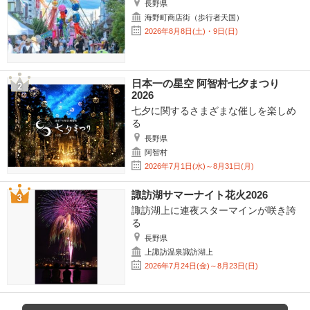
長野県
海野町商店街（歩行者天国）
2026年8月8日(土)・9日(日)
日本一の星空 阿智村七夕まつり
2026
七夕に関するさまざまな催しを楽しめ
る
長野県
阿智村
2026年7月1日(水)～8月31日(月)
諏訪湖サマーナイト花火2026
諏訪湖上に連夜スターマインが咲き誇
る
長野県
上諏訪温泉諏訪湖上
2026年7月24日(金)～8月23日(日)