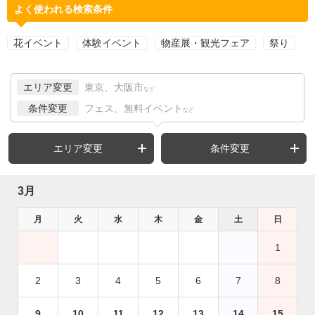
よく使われる検索条件
花イベント
体験イベント
物産展・観光フェア
祭り
エリア変更
東京、大阪市
など
条件変更
フェス、無料イベント
など
エリア変更
条件変更
3月
月
火
水
木
金
土
日
1
2
3
4
5
6
7
8
9
10
11
12
13
14
15