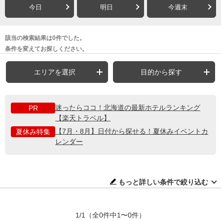
今日
明日
今週末
該当の検索結果は0件でした。
条件を変えてお探しください。
エリアを選択
目的から探す
迷ったらココ！北海道の最新ホテルランキング
PR
【楽天トラベル】
【7月・8月】日付から探せる！夏休みイベントカ
夏休み特集
レンダー
もっと詳しい条件で絞り込む
1/1
（全0件中1〜0件）