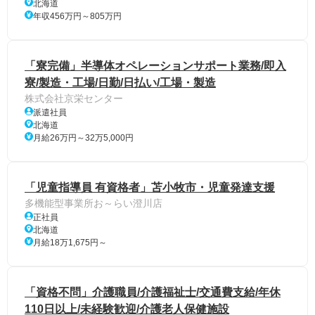
北海道
年収456万円～805万円
「寮完備」半導体オペレーションサポート業務/即入
寮/製造・工場/日勤/日払い/工場・製造
株式会社京栄センター
派遣社員
北海道
月給26万円～32万5,000円
「児童指導員 有資格者」苫小牧市・児童発達支援
多機能型事業所お～らい澄川店
正社員
北海道
月給18万1,675円～
「資格不問」介護職員/介護福祉士/交通費支給/年休
110日以上/未経験歓迎/介護老人保健施設