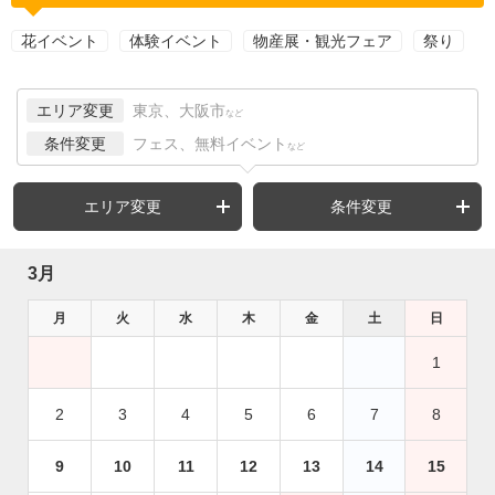
花イベント
体験イベント
物産展・観光フェア
祭り
エリア変更
東京、大阪市
など
条件変更
フェス、無料イベント
など
エリア変更
条件変更
3月
月
火
水
木
金
土
日
1
2
3
4
5
6
7
8
9
10
11
12
13
14
15