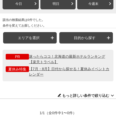
今日
明日
今週末
該当の検索結果は0件でした。
条件を変えてお探しください。
エリアを選択
目的から探す
迷ったらココ！北海道の最新ホテルランキング
PR
【楽天トラベル】
【7月・8月】日付から探せる！夏休みイベントカ
夏休み特集
レンダー
もっと詳しい条件で絞り込む
1/1
（全0件中1〜0件）