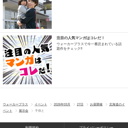
注目の人気マンガはコレだ！
ウォーカープラスで今一番読まれている話
題作をチェック!!
ウォーカープラス
イベント
2026年03月
27日
お昼開催
北海道のイ
ベント
展示会
子供と
利用規約
プライバシーポリシー