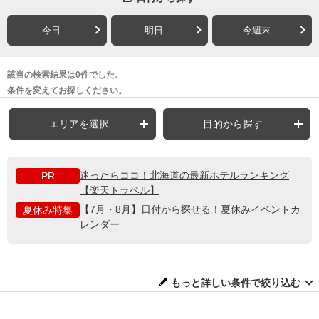
今日
明日
今週末
該当の検索結果は0件でした。
条件を変えてお探しください。
エリアを選択
目的から探す
迷ったらココ！北海道の最新ホテルランキング
PR
【楽天トラベル】
【7月・8月】日付から探せる！夏休みイベントカ
夏休み特集
レンダー
もっと詳しい条件で絞り込む