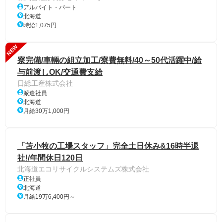
アルバイト・パート
北海道
時給1,075円
NEW
寮完備/車輛の組立加工/寮費無料/40～50代活躍中/給
与前渡しOK/交通費支給
日総工産株式会社
派遣社員
北海道
月給30万1,000円
「苫小牧の工場スタッフ」完全土日休み&16時半退
社!/年間休日120日
北海道エコリサイクルシステムズ株式会社
正社員
北海道
月給19万6,400円～