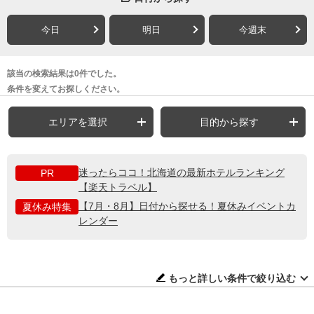
今日
明日
今週末
該当の検索結果は0件でした。
条件を変えてお探しください。
エリアを選択
目的から探す
迷ったらココ！北海道の最新ホテルランキング
PR
【楽天トラベル】
【7月・8月】日付から探せる！夏休みイベントカ
夏休み特集
レンダー
もっと詳しい条件で絞り込む