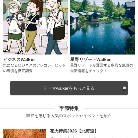
ビジネスWalker
星野リゾートWalker
気になるビジネスのアレコレ、ヒット
星野リゾートが運営する多彩な施設の
の裏側を徹底調査
最新情報をチェック！
テーマwalkerをもっと見る
季節特集
季節を感じる人気のスポットやイベントを紹介
花火特集2026【北海道】