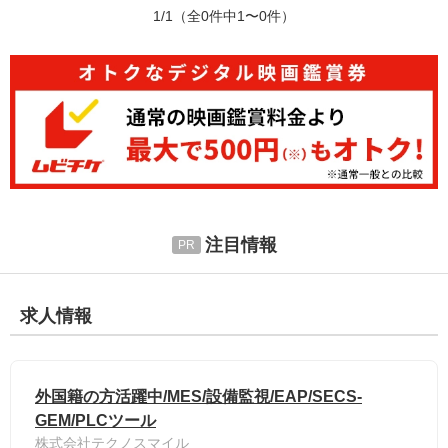
1/1
（全0件中1〜0件）
注目情報
求人情報
外国籍の方活躍中/MES/設備監視/EAP/SECS-
GEM/PLCツール
株式会社テクノスマイル