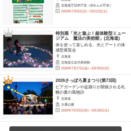
北海道庁旧本庁舎（赤れんが庁舎）
2026年7月5日(日)～9月12日(土)
特別展「光と遊ぶ！超体験型ミュー
ジアム 魔法の美術館」(北海道)
体を使って楽しめる、光とアートの体
感型展覧会
北海道
北海道立近代美術館
2026年7月17日(金)～8月30日(日)
2026さっぽろ夏まつり(第73回)
ビアガーデンや盆踊りが開催される札
幌の夏の風物詩
北海道
大通公園
2026年7月23日(木)～8月18日(火)