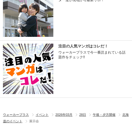
ター達が現地から最新リポ！
注目の人気マンガはコレだ！
ウォーカープラスで今一番読まれている話
題作をチェック!!
ウォーカープラス
イベント
2026年03月
28日
午後・夕方開催
北海
道のイベント
展示会