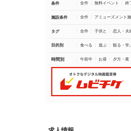
全件
無料イベント
終
条件
全件
アミューズメント
施設条件
全件
子供と
恋人・夫
タグ
目的別
食べる
遊ぶ
観る・学
時間別
午前中
お昼
夕方・夜
求人情報