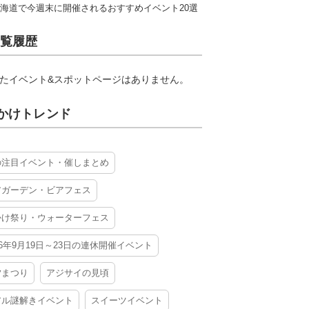
海道で今週末に開催されるおすすめイベント20選
覧履歴
たイベント&スポットページはありません。
かけトレンド
の注目イベント・催しまとめ
アガーデン・ビアフェス
かけ祭り・ウォーターフェス
26年9月19日～23日の連休開催イベント
夕まつり
アジサイの見頃
アル謎解きイベント
スイーツイベント