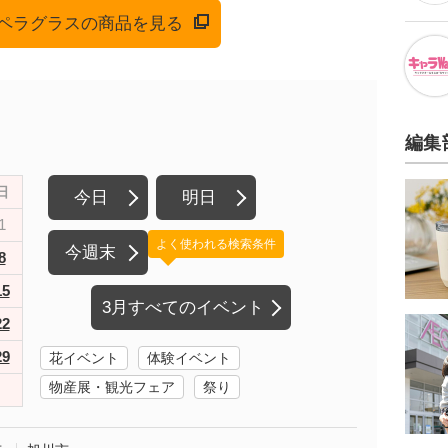
でオペラグラスの商品を見る
編集
日
今日
明日
1
よく使われる検索条件
今週末
8
15
3月すべてのイベント
22
29
花イベント
体験イベント
物産展・観光フェア
祭り