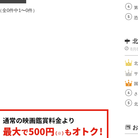
第
1（全0件中1〜0件）
恐
北
8月
北
サ
国
さ
北
お