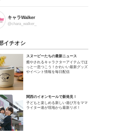
キャラWalker
@chara_walker_
部イチオシ
スヌーピーたちの最新ニュース
癒やされるキャラクターアイテムでほ
っと一息つこう！かわいい最新グッズ
やイベント情報を毎日配信
関西のイオンモールで新発見！
子どもと楽しめる新しい遊び方をママ
ライター達が現地から最新リポ！