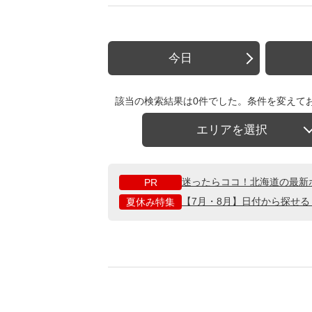
今日
該当の検索結果は0件でした。条件を変えて
エリアを選択
迷ったらココ！北海道の最新
PR
【7月・8月】日付から探せ
夏休み特集