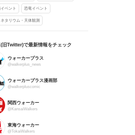
酒イベント
恐竜イベント
ラネタリウム・天体観測
X(旧Twitter)で最新情報をチェック
ウォーカープラス
@walkerplus_news
ウォーカープラス漫画部
@walkerpluscomic
関西ウォーカー
@KansaiWalkers
東海ウォーカー
@TokaiWalkers