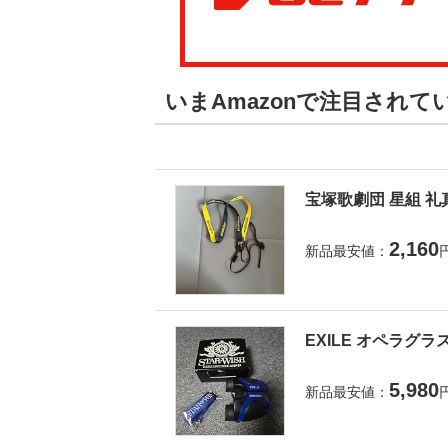
いまAmazonで注目され
宝塚歌劇団 星組 礼
2,160
新品最安値：
EXILE オペラグラ
5,980
新品最安値：