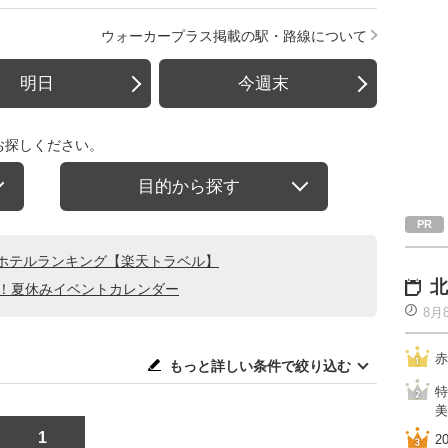
ウォーカープラス掲載の駅・路線について
明日
今週末
お探しください。
目的から探す
ホテルランキング【楽天トラベル】
北
る！夏休みイベントカレンダー
8月
赤
もっと詳しい条件で絞り込む
特
美
1
2