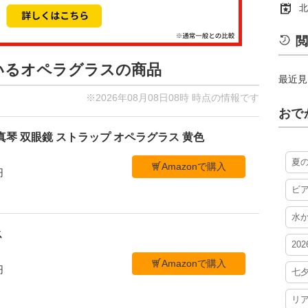
北
閲
ているオペラグラスの商品
最近見
※2026年08月08日08時 時点の情報です
おで
真琴 双眼鏡 ストラップ オペラグラス 黄色
夏
Amazonで購入
円
ビ
水
ス
20
Amazonで購入
円
七
リ