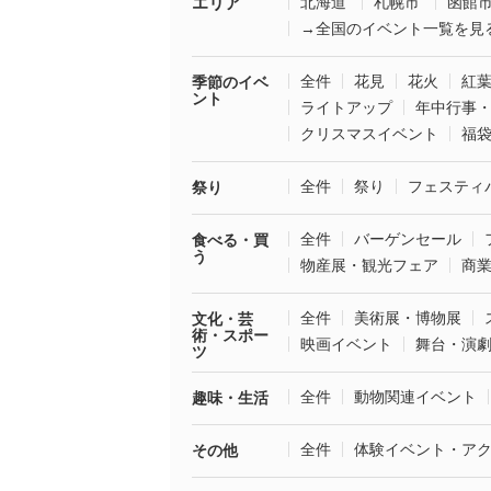
エリア
北海道
札幌市
函館
→全国のイベント一覧を見
全件
花見
花火
紅
季節のイベ
ント
ライトアップ
年中行事
クリスマスイベント
福
全件
祭り
フェスティ
祭り
全件
バーゲンセール
食べる・買
う
物産展・観光フェア
商
全件
美術展・博物展
文化・芸
術・スポー
映画イベント
舞台・演
ツ
全件
動物関連イベント
趣味・生活
全件
体験イベント・ア
その他