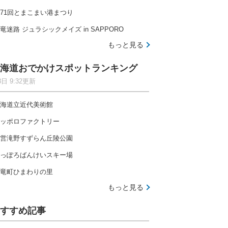
71回とまこまい港まつり
竜迷路 ジュラシックメイズ in SAPPORO
もっと見る
海道おでかけスポットランキング
8日 9:32更新
海道立近代美術館
ッポロファクトリー
営滝野すずらん丘陵公園
っぽろばんけいスキー場
竜町ひまわりの里
もっと見る
すすめ記事