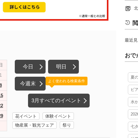
北
閲
最近見
おで
日
今日
明日
1
夏
よく使われる検索条件
今週末
8
ビ
15
3月すべてのイベント
水
22
20
29
花イベント
体験イベント
物産展・観光フェア
祭り
七