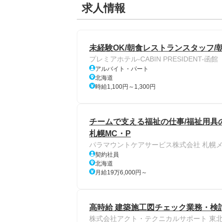
求人情報
未経験OK/朝食レストランスタッフ/朝
プレミアホテル-CABIN PRESIDENT-函館
アルバイト・パート
北海道
時給1,100円～1,300円
チームで支える福祉の仕事/福祉用具
札幌MC・P
パラマウントケアサービス株式会社 札幌
契約社員
北海道
月給19万6,000円～
高時給 建築施工図チェック業務・検討
株式会社アクト・テクニカルサポート 東