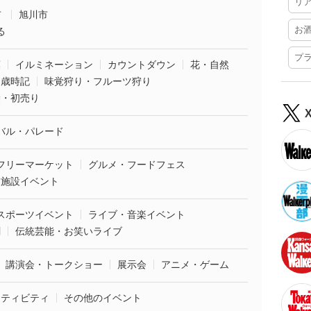
リ
市
旭川市
お
る
プ
葉
イルミネーション
カウントダウン
花・自然
・歳時記
味覚狩り・フルーツ狩り
袋・初売り
バル・パレード
フリーマーケット
グルメ・フードフェス
業施設イベント
スポーツイベント
ライブ・音楽イベント
劇
伝統芸能・お笑いライブ
講演会・トークショー
展示会
アニメ・ゲーム
クティビティ
その他のイベント