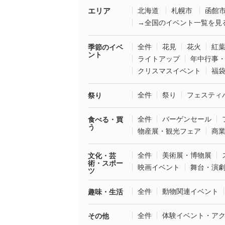
エリア
北海道
札幌市
函館
→全国のイベント一覧を見
全件
花見
花火
紅
季節のイベ
ント
ライトアップ
年中行事
クリスマスイベント
福
全件
祭り
フェスティ
祭り
全件
バーゲンセール
食べる・買
う
物産展・観光フェア
商
全件
美術展・博物展
文化・芸
術・スポー
映画イベント
舞台・演
ツ
全件
動物関連イベント
趣味・生活
全件
体験イベント・ア
その他