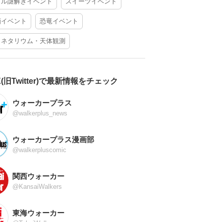
アル謎解きイベント
スイーツイベント
酒イベント
恐竜イベント
ラネタリウム・天体観測
X(旧Twitter)で最新情報をチェック
ウォーカープラス
@walkerplus_news
ウォーカープラス漫画部
@walkerpluscomic
関西ウォーカー
@KansaiWalkers
東海ウォーカー