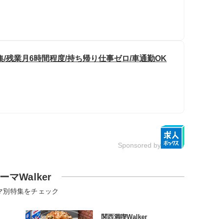
/残業月6時間程度/持ち帰り仕事ゼロ/車通勤OK
Sponsored by
ーマWalker
マ別特集をチェック
関西満喫Walker