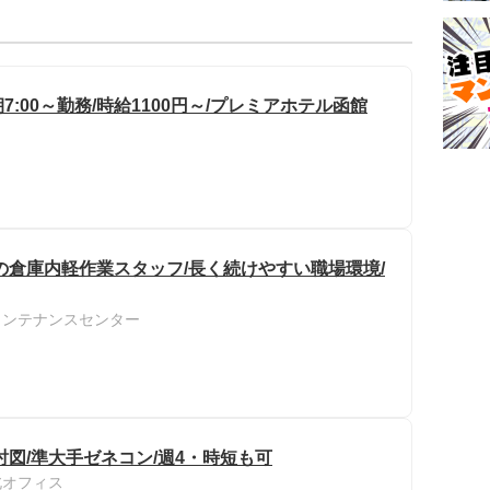
7:00～勤務/時給1100円～/プレミアホテル函館
の倉庫内軽作業スタッフ/長く続けやすい職場環境/
メンテナンスセンター
図/準大手ゼネコン/週4・時短も可
北オフィス