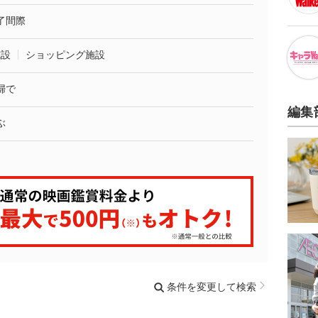
了間際
施設
ショッピング施設
婦で
編集
ぶ
条件を変更して検索