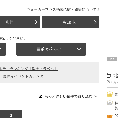
ウォーカープラス掲載の駅・路線について
明日
今週末
お探しください。
目的から探す
ホテルランキング【楽天トラベル】
北
る！夏休みイベントカレンダー
8月
赤
もっと詳しい条件で絞り込む
特
美
1
2