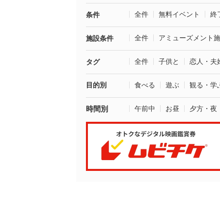
全件
無料イベント
終
条件
全件
アミューズメント
施設条件
全件
子供と
恋人・夫
タグ
目的別
食べる
遊ぶ
観る・学
時間別
午前中
お昼
夕方・夜