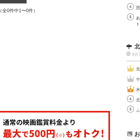
恐
1（全0件中1〜0件）
あ
ト
北
8月
北
サ
水
北
ふ
お