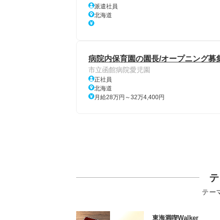
派遣社員
北海道
病院内保育園の園長/オープニング募集
市立函館病院愛児園
正社員
北海道
月給28万円～32万4,400円
テ
テー
東海満喫Walker