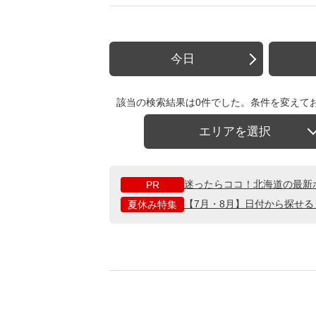
今日
該当の検索結果は0件でした。条件を変えて
エリアを選択
迷ったらココ！北海道の最新
PR
【7月・8月】日付から探せ
夏休み特集