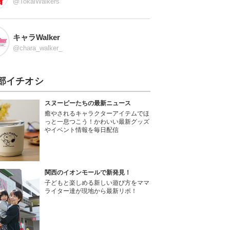
@TokaiWalkers
キャラWalker
@chara_walker_
部イチオシ
スヌーピーたちの最新ニュース
癒やされるキャラクターアイテムでほ
っと一息つこう！かわいい最新グッズ
やイベント情報を毎日配信
関西のイオンモールで新発見！
子どもと楽しめる新しい遊び方をママ
ライター達が現地から最新リポ！