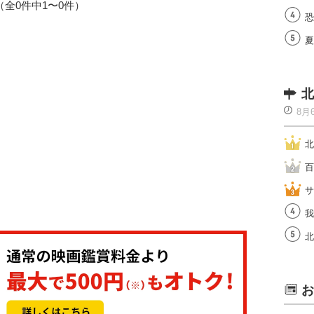
1（全0件中1〜0件）
恐
夏
北
8月
北
百
サ
我
北
お