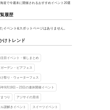
海道で今週末に開催されるおすすめイベント20選
覧履歴
たイベント&スポットページはありません。
かけトレンド
の注目イベント・催しまとめ
アガーデン・ビアフェス
かけ祭り・ウォーターフェス
26年9月19日～23日の連休開催イベント
夕まつり
アジサイの見頃
アル謎解きイベント
スイーツイベント