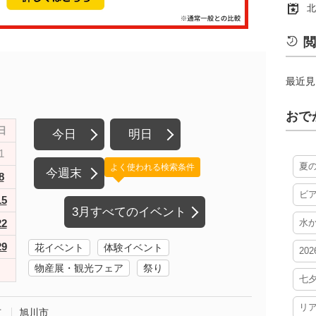
北
閲
最近見
おで
日
今日
明日
1
夏
よく使われる検索条件
今週末
8
ビ
15
3月すべてのイベント
22
水
29
花イベント
体験イベント
20
物産展・観光フェア
祭り
七
リ
市
旭川市