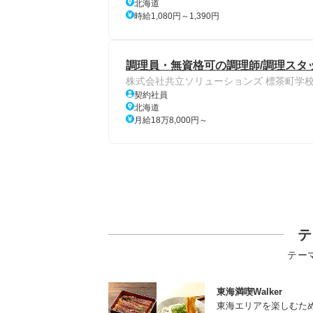
北海道
時給1,080円～1,390円
調理員・無資格可の調理師/調理スタ
株式会社共立ソリューションズ 標茶町学
契約社員
北海道
月給18万8,000円～
テ
テー
東海満喫Walker
東海エリアを楽しむた