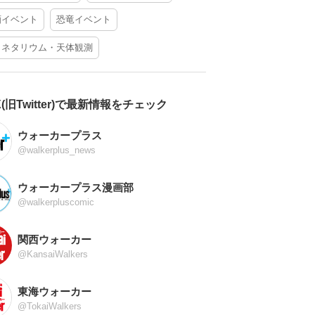
酒イベント
恐竜イベント
ラネタリウム・天体観測
X(旧Twitter)で最新情報をチェック
ウォーカープラス
@walkerplus_news
ウォーカープラス漫画部
@walkerpluscomic
関西ウォーカー
@KansaiWalkers
東海ウォーカー
@TokaiWalkers