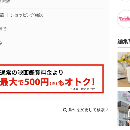
了間際
施設
ショッピング施設
婦で
編集
ぶ
条件を変更して検索