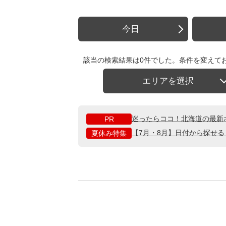
今日
該当の検索結果は0件でした。条件を変えて
エリアを選択
迷ったらココ！北海道の最新
PR
【7月・8月】日付から探せ
夏休み特集