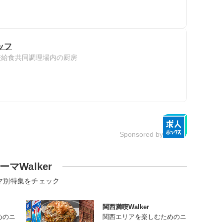
ッフ
校給食共同調理場内の厨房
Sponsored by
ーマWalker
マ別特集をチェック
関西満喫Walker
めのニ
関西エリアを楽しむためのニ