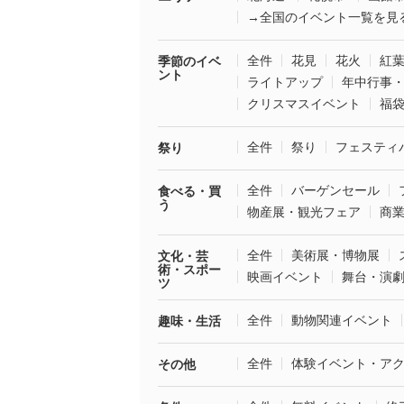
→全国のイベント一覧を見
全件
花見
花火
紅
季節のイベ
ント
ライトアップ
年中行事
クリスマスイベント
福
全件
祭り
フェスティ
祭り
全件
バーゲンセール
食べる・買
う
物産展・観光フェア
商
全件
美術展・博物展
文化・芸
術・スポー
映画イベント
舞台・演
ツ
全件
動物関連イベント
趣味・生活
全件
体験イベント・ア
その他