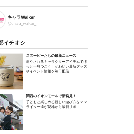
キャラWalker
@chara_walker_
部イチオシ
スヌーピーたちの最新ニュース
癒やされるキャラクターアイテムでほ
っと一息つこう！かわいい最新グッズ
やイベント情報を毎日配信
関西のイオンモールで新発見！
子どもと楽しめる新しい遊び方をママ
ライター達が現地から最新リポ！