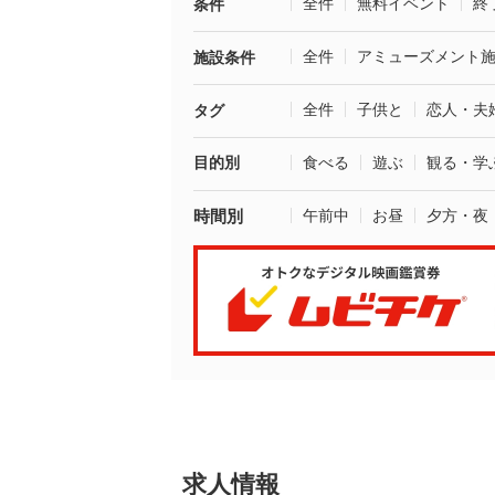
全件
無料イベント
終
条件
全件
アミューズメント
施設条件
全件
子供と
恋人・夫
タグ
目的別
食べる
遊ぶ
観る・学
時間別
午前中
お昼
夕方・夜
求人情報