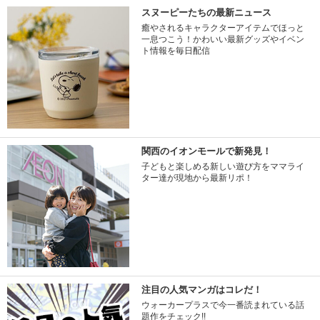
スヌーピーたちの最新ニュース
癒やされるキャラクターアイテムでほっと
一息つこう！かわいい最新グッズやイベン
ト情報を毎日配信
関西のイオンモールで新発見！
子どもと楽しめる新しい遊び方をママライ
ター達が現地から最新リポ！
注目の人気マンガはコレだ！
ウォーカープラスで今一番読まれている話
題作をチェック!!