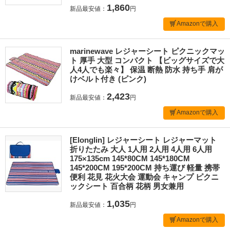
1,860
新品最安値：
円
Amazonで購入
marinewave レジャーシート ピクニックマッ
ト 厚手 大型 コンパクト 【ビッグサイズで大
人4人でも楽々】 保温 断熱 防水 持ち手 肩が
けベルト付き (ピンク)
2,423
新品最安値：
円
Amazonで購入
[Elonglin] レジャーシート レジャーマット
折りたたみ 大人 1人用 2人用 4人用 6人用
175×135cm 145*80CM 145*180CM
145*200CM 195*200CM 持ち運び 軽量 携帯
便利 花見 花火大会 運動会 キャンプ ピクニ
ックシート 百合柄 花柄 男女兼用
1,035
新品最安値：
円
Amazonで購入