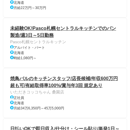
北海道
月給22万円～30万円
未経験OK!Pasco札幌セントラルキッチンでのパン
製造/週3日～5日勤務
Pasco札幌セントラルキッチン
アルバイト・パート
北海道
時給1,080円～
焼鳥バルのキッチンスタッフ/店長候補/年収600万円
超も可/有給取得率100%/賞与年3回 規定あり
いただきコッコちゃん 桑園店
正社員
北海道
月給34万6,350円～45万5,000円
日払いOKで即日収入/仕分け・シール貼り/単発1日～