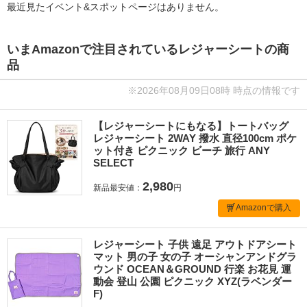
最近見たイベント&スポットページはありません。
いまAmazonで注目されているレジャーシートの商
品
※2026年08月09日08時 時点の情報です
【レジャーシートにもなる】トートバッグ
レジャーシート 2WAY 撥水 直径100cm ポケ
ット付き ピクニック ビーチ 旅行 ANY
SELECT
2,980
新品最安値：
円
Amazonで購入
レジャーシート 子供 遠足 アウトドアシート
マット 男の子 女の子 オーシャンアンドグラ
ウンド OCEAN＆GROUND 行楽 お花見 運
動会 登山 公園 ピクニック XYZ(ラベンダー
F)