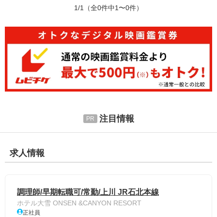
1/1
（全0件中1〜0件）
注目情報
求人情報
調理師/早期転職可/常勤/上川 JR石北本線
ホテル大雪 ONSEN &CANYON RESORT
正社員