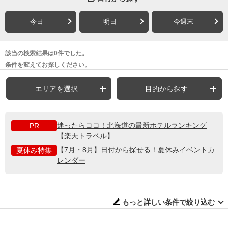
今日
明日
今週末
該当の検索結果は0件でした。
条件を変えてお探しください。
エリアを選択
目的から探す
迷ったらココ！北海道の最新ホテルランキング
PR
【楽天トラベル】
【7月・8月】日付から探せる！夏休みイベントカ
夏休み特集
レンダー
もっと詳しい条件で絞り込む