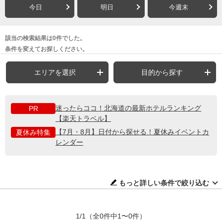
今日
明日
今週末
該当の検索結果は0件でした。
条件を変えてお探しください。
エリアを選択
目的から探す
迷ったらココ！北海道の最新ホテルランキング
PR
【楽天トラベル】
【7月・8月】日付から探せる！夏休みイベントカ
夏休み特集
レンダー
もっと詳しい条件で絞り込む
1/1
（全0件中1〜0件）