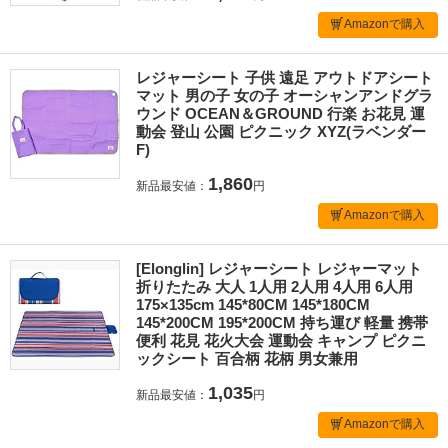
Amazonで購入
レジャーシート 子供 遠足 アウトドアシート
マット 男の子 女の子 オーシャンアンドグラ
ウンド OCEAN＆GROUND 行楽 お花見 運
動会 登山 公園 ピクニック XYZ(ラベンダー
F)
1,860
新品最安値：
円
Amazonで購入
[Elonglin] レジャーシート レジャーマット
折りたたみ 大人 1人用 2人用 4人用 6人用
175×135cm 145*80CM 145*180CM
145*200CM 195*200CM 持ち運び 軽量 携帯
便利 花見 花火大会 運動会 キャンプ ピクニ
ックシート 百合柄 花柄 男女兼用
1,035
新品最安値：
円
Amazonで購入