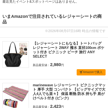
最近見たイベント&スポットページはありません。
いまAmazonで注目されているレジャーシートの商
品
※2026年08月07日16時 時点の情報です
【レジャーシートにもなる】トートバッグ
レジャーシート 2WAY 撥水 直径100cm ポケ
ット付き ピクニック ビーチ 旅行 ANY
SELECT
2,980
新品最安値：
円
Amazonで購入
marinewave レジャーシート ピクニックマッ
ト 厚手 大型 コンパクト 【ビッグサイズで大
人4人でも楽々】 保温 断熱 防水 持ち手 肩が
けベルト付き (ピンク)
2,423
新品最安値：
円