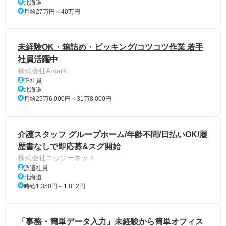
北海道
月給27万円～40万円
未経験OK・箱詰め・ピッキング/コツコツ作業 若手
社員活躍中
株式会社Amark
正社員
北海道
月給25万6,000円～31万8,000円
介護スタッフ グループホーム/年齢不問/日払いOK/履
歴書なしで即応募&スグ開始
株式会社ニッソーネット
派遣社員
北海道
時給1,350円～1,812円
「事務・簡単データ入力」未経験から簡単オフィス