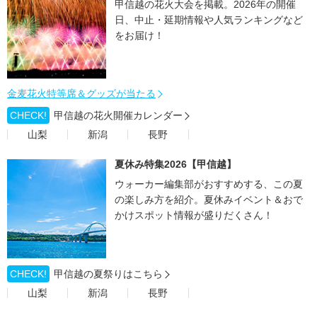
甲信越の花火大会を掲載。2026年の開催
日、中止・延期情報や人気ランキングなど
をお届け！
金麦花火特等席＆グッズが当たる
CHECK!
甲信越の花火開催カレンダー
山梨
新潟
長野
夏休み特集2026【甲信越】
ウォーカー編集部がおすすめする、この夏
の楽しみ方を紹介。夏休みイベント＆おで
かけスポット情報が盛りだくさん！
CHECK!
甲信越の夏祭りはこちら
山梨
新潟
長野