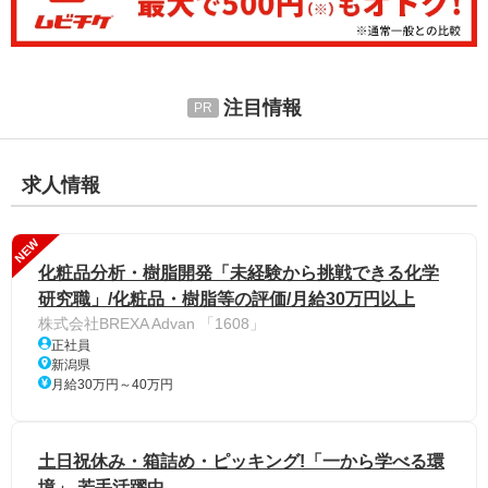
注目情報
求人情報
NEW
化粧品分析・樹脂開発「未経験から挑戦できる化学
研究職」/化粧品・樹脂等の評価/月給30万円以上
株式会社BREXA Advan 「1608」
正社員
新潟県
月給30万円～40万円
土日祝休み・箱詰め・ピッキング!「一から学べる環
境」 若手活躍中