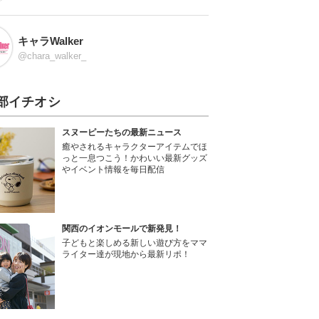
キャラWalker
@chara_walker_
部イチオシ
スヌーピーたちの最新ニュース
癒やされるキャラクターアイテムでほ
っと一息つこう！かわいい最新グッズ
やイベント情報を毎日配信
関西のイオンモールで新発見！
子どもと楽しめる新しい遊び方をママ
ライター達が現地から最新リポ！