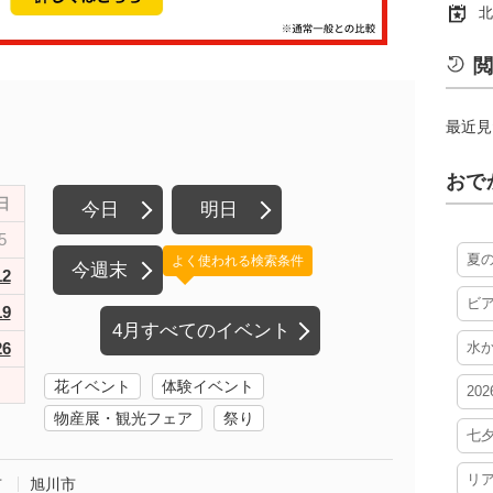
北
閲
最近見
おで
日
今日
明日
5
夏
よく使われる検索条件
今週末
12
ビ
19
4月すべてのイベント
26
水
花イベント
体験イベント
20
物産展・観光フェア
祭り
七
リ
市
旭川市