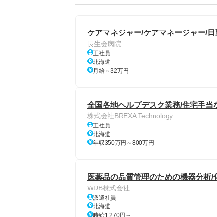
ケアマネジャー/ケアマネージャー/日
長生会病院
正社員
北海道
月給～32万円
全国各地ヘルプデスク業務/住宅手当
株式会社BREXA Technology
正社員
北海道
年収350万円～800万円
医薬品の品質管理のための機器分析/
WDB株式会社
派遣社員
北海道
時給1,270円～