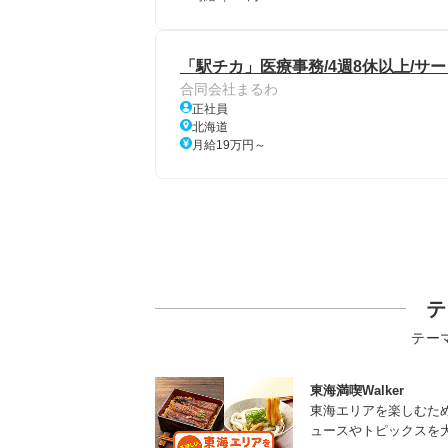
「駅チカ」医療事務/4週8休以上/サ
合同会社まるわ
正社員
北海道
月給19万円～
テ
テー
東海満喫Walker
東海エリアを楽しむた
ュースやトピックスを