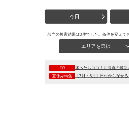
今日
該当の検索結果は0件でした。条件を変えて
エリアを選択
迷ったらココ！北海道の最新
PR
【7月・8月】日付から探せ
夏休み特集