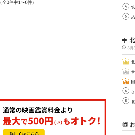
1（全0件中1〜0件）
第
恐
北
8月
北
サ
国
さ
北
お