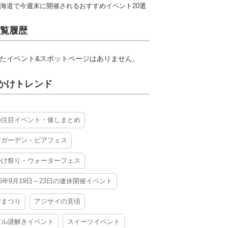
海道で今週末に開催されるおすすめイベント20選
覧履歴
たイベント&スポットページはありません。
かけトレンド
の注目イベント・催しまとめ
アガーデン・ビアフェス
かけ祭り・ウォーターフェス
26年9月19日～23日の連休開催イベント
夕まつり
アジサイの見頃
アル謎解きイベント
スイーツイベント