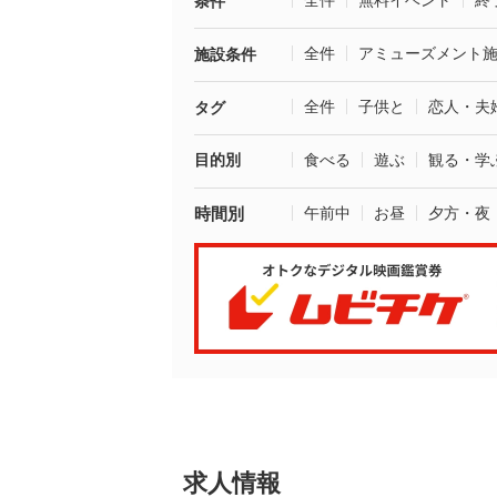
全件
無料イベント
終
条件
全件
アミューズメント
施設条件
全件
子供と
恋人・夫
タグ
目的別
食べる
遊ぶ
観る・学
時間別
午前中
お昼
夕方・夜
求人情報