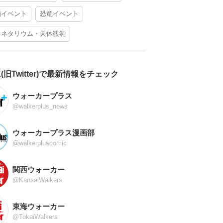
酒イベント
恐竜イベント
ラネタリウム・天体観測
X(旧Twitter)で最新情報をチェック
ウォーカープラス
@walkerplus_news
ウォーカープラス漫画部
@walkerpluscomic
関西ウォーカー
@KansaiWalkers
東海ウォーカー
@TokaiWalkers