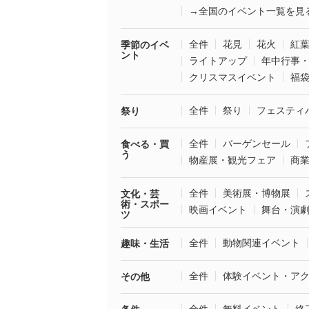
→全国のイベント一覧を見
全件
花見
花火
紅
季節のイベ
ント
ライトアップ
年中行事
クリスマスイベント
福
全件
祭り
フェスティ
祭り
全件
バーゲンセール
食べる・買
う
物産展・観光フェア
商
全件
美術展・博物展
文化・芸
術・スポー
映画イベント
舞台・演
ツ
全件
動物関連イベント
趣味・生活
全件
体験イベント・ア
その他