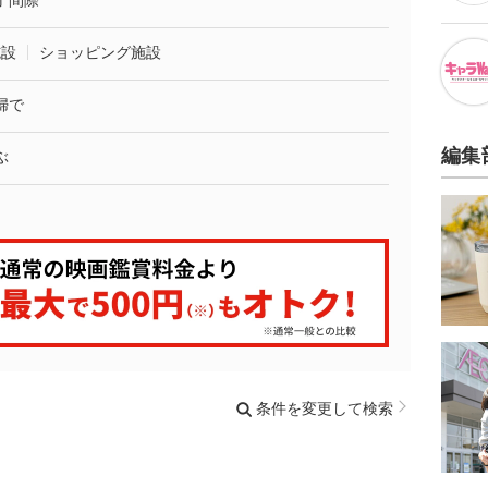
了間際
施設
ショッピング施設
婦で
編集
ぶ
条件を変更して検索