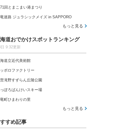
71回とまこまい港まつり
竜迷路 ジュラシックメイズ in SAPPORO
もっと見る
海道おでかけスポットランキング
8日 9:32更新
海道立近代美術館
ッポロファクトリー
営滝野すずらん丘陵公園
っぽろばんけいスキー場
竜町ひまわりの里
もっと見る
すすめ記事