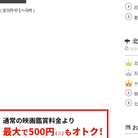
恐
1（全0件中1〜0件）
夏
北
8月
北
百
サ
我
北
お