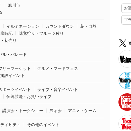
市
旭川市
お
る
プ
葉
イルミネーション
カウントダウン
花・自然
・歳時記
味覚狩り・フルーツ狩り
袋・初売り
バル・パレード
フリーマーケット
グルメ・フードフェス
業施設イベント
スポーツイベント
ライブ・音楽イベント
劇
伝統芸能・お笑いライブ
講演会・トークショー
展示会
アニメ・ゲーム
クティビティ
その他のイベント