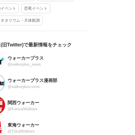
酒イベント
恐竜イベント
ラネタリウム・天体観測
X(旧Twitter)で最新情報をチェック
ウォーカープラス
@walkerplus_news
ウォーカープラス漫画部
@walkerpluscomic
関西ウォーカー
@KansaiWalkers
東海ウォーカー
@TokaiWalkers