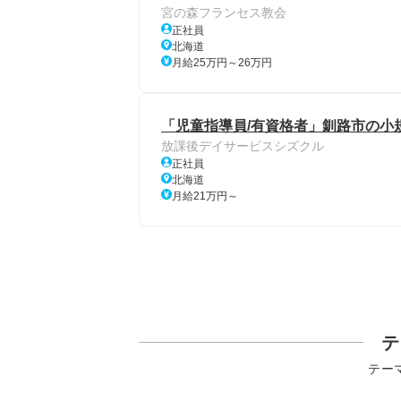
宮の森フランセス教会
正社員
北海道
月給25万円～26万円
「児童指導員/有資格者」釧路市の小
放課後デイサービスシズクル
正社員
北海道
月給21万円～
テ
テー