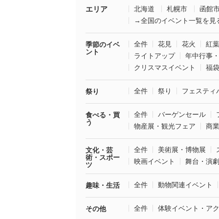
エリア
北海道
札幌市
函館
→全国のイベント一覧を見
全件
花見
花火
紅
季節のイベ
ント
ライトアップ
年中行事
クリスマスイベント
福
全件
祭り
フェスティ
祭り
全件
バーゲンセール
食べる・買
う
物産展・観光フェア
商
全件
美術展・博物展
文化・芸
術・スポー
映画イベント
舞台・演
ツ
全件
動物関連イベント
趣味・生活
全件
体験イベント・ア
その他