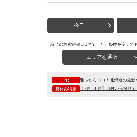
今日
該当の検索結果は0件でした。条件を変えて
エリアを選択
迷ったらココ！北海道の最新
PR
【7月・8月】日付から探せ
夏休み特集