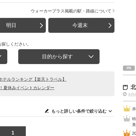
ウォーカープラス掲載の駅・路線について
明日
今週末
お探しください。
目的から探す
ホテルランキング【楽天トラベル】
北
る！夏休みイベントカレンダー
8月
赤
もっと詳しい条件で絞り込む
特
美
1
2