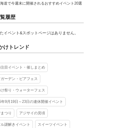
海道で今週末に開催されるおすすめイベント20選
覧履歴
たイベント&スポットページはありません。
かけトレンド
の注目イベント・催しまとめ
アガーデン・ビアフェス
かけ祭り・ウォーターフェス
26年9月19日～23日の連休開催イベント
夕まつり
アジサイの見頃
アル謎解きイベント
スイーツイベント