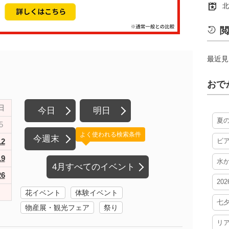
北
閲
最近見
おで
日
今日
明日
夏
5
よく使われる検索条件
今週末
12
ビ
19
水
4月すべてのイベント
26
20
花イベント
体験イベント
七
物産展・観光フェア
祭り
リ