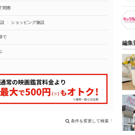
了間際
施設
ショッピング施設
婦で
編集
ぶ
条件を変更して検索