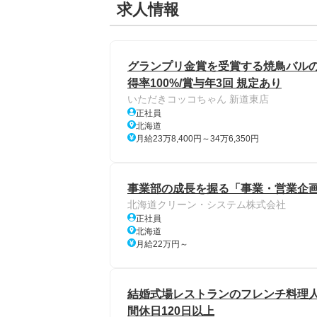
求人情報
グランプリ金賞を受賞する焼鳥バルのキ
得率100%/賞与年3回 規定あり
いただきコッコちゃん 新道東店
正社員
北海道
月給23万8,400円～34万6,350円
事業部の成長を握る「事業・営業企画
北海道クリーン・システム株式会社
正社員
北海道
月給22万円～
結婚式場レストランのフレンチ料理人
間休日120日以上