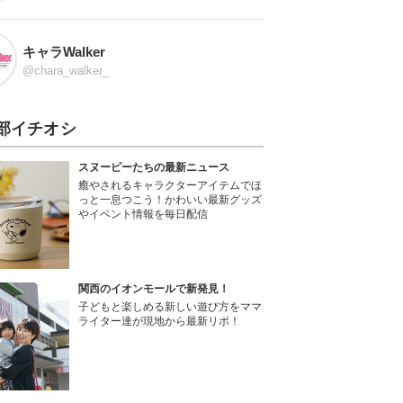
キャラWalker
@chara_walker_
部イチオシ
スヌーピーたちの最新ニュース
癒やされるキャラクターアイテムでほ
っと一息つこう！かわいい最新グッズ
やイベント情報を毎日配信
関西のイオンモールで新発見！
子どもと楽しめる新しい遊び方をママ
ライター達が現地から最新リポ！