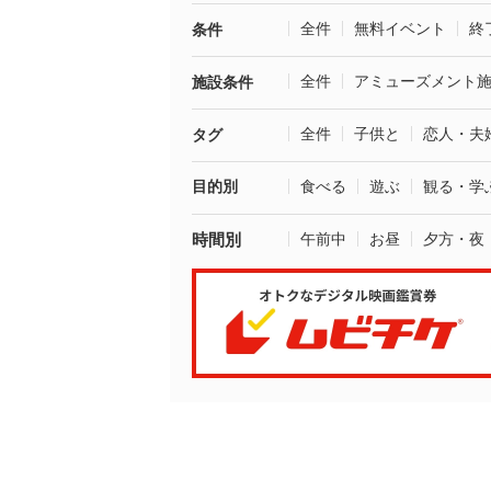
全件
無料イベント
終
条件
全件
アミューズメント
施設条件
全件
子供と
恋人・夫
タグ
目的別
食べる
遊ぶ
観る・学
時間別
午前中
お昼
夕方・夜