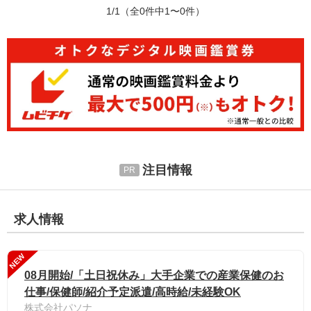
1/1
（全0件中1〜0件）
注目情報
求人情報
NEW
08月開始/「土日祝休み」大手企業での産業保健のお
仕事/保健師/紹介予定派遣/高時給/未経験OK
株式会社パソナ