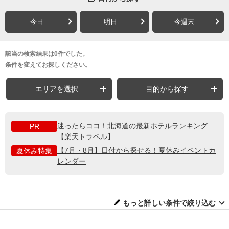
今日
明日
今週末
該当の検索結果は0件でした。
条件を変えてお探しください。
エリアを選択
目的から探す
迷ったらココ！北海道の最新ホテルランキング
PR
【楽天トラベル】
【7月・8月】日付から探せる！夏休みイベントカ
夏休み特集
レンダー
もっと詳しい条件で絞り込む