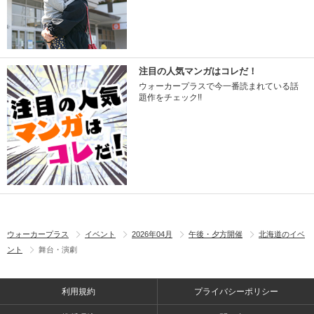
注目の人気マンガはコレだ！
ウォーカープラスで今一番読まれている話
題作をチェック!!
ウォーカープラス
イベント
2026年04月
午後・夕方開催
北海道のイベ
ント
舞台・演劇
利用規約
プライバシーポリシー