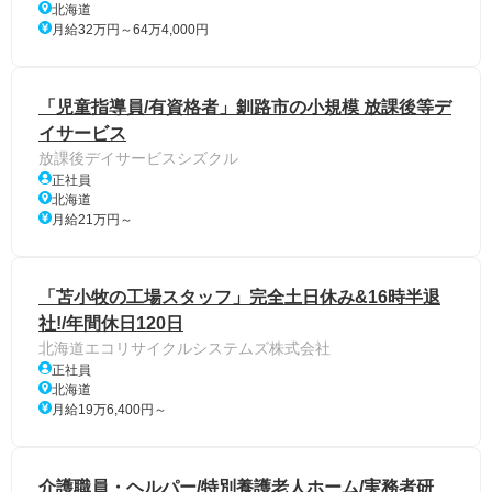
北海道
月給32万円～64万4,000円
「児童指導員/有資格者」釧路市の小規模 放課後等デ
イサービス
放課後デイサービスシズクル
正社員
北海道
月給21万円～
「苫小牧の工場スタッフ」完全土日休み&16時半退
社!/年間休日120日
北海道エコリサイクルシステムズ株式会社
正社員
北海道
月給19万6,400円～
介護職員・ヘルパー/特別養護老人ホーム/実務者研