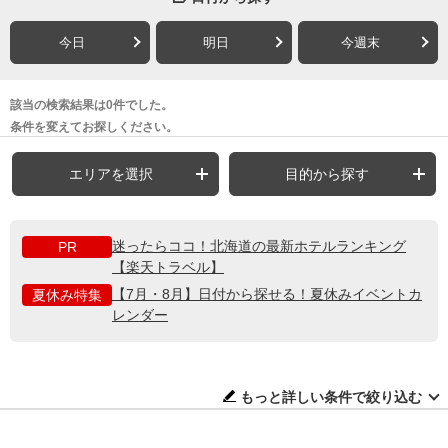
今日
明日
今週末
該当の検索結果は0件でした。
条件を変えてお探しください。
エリアを選択
目的から探す
迷ったらココ！北海道の最新ホテルランキング
PR
【楽天トラベル】
【7月・8月】日付から探せる！夏休みイベントカ
夏休み特集
レンダー
もっと詳しい条件で絞り込む