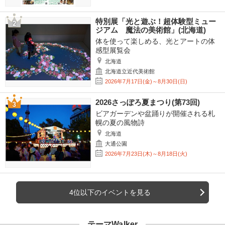
特別展「光と遊ぶ！超体験型ミュー
ジアム 魔法の美術館」(北海道)
体を使って楽しめる、光とアートの体
感型展覧会
北海道
北海道立近代美術館
2026年7月17日(金)～8月30日(日)
2026さっぽろ夏まつり(第73回)
ビアガーデンや盆踊りが開催される札
幌の夏の風物詩
北海道
大通公園
2026年7月23日(木)～8月18日(火)
4位以下のイベントを見る
テーマWalker