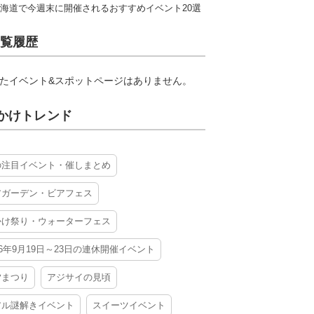
海道で今週末に開催されるおすすめイベント20選
覧履歴
たイベント&スポットページはありません。
かけトレンド
の注目イベント・催しまとめ
アガーデン・ビアフェス
かけ祭り・ウォーターフェス
26年9月19日～23日の連休開催イベント
夕まつり
アジサイの見頃
アル謎解きイベント
スイーツイベント