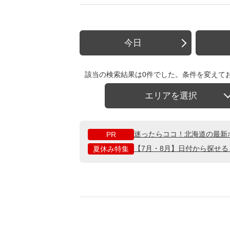
今日
該当の検索結果は0件でした。条件を変えて
エリアを選択
迷ったらココ！北海道の最新
PR
【7月・8月】日付から探せ
夏休み特集