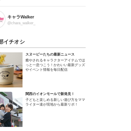
キャラWalker
@chara_walker_
部イチオシ
スヌーピーたちの最新ニュース
癒やされるキャラクターアイテムでほ
っと一息つこう！かわいい最新グッズ
やイベント情報を毎日配信
関西のイオンモールで新発見！
子どもと楽しめる新しい遊び方をママ
ライター達が現地から最新リポ！