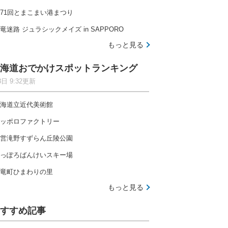
71回とまこまい港まつり
竜迷路 ジュラシックメイズ in SAPPORO
もっと見る
海道おでかけスポットランキング
8日 9:32更新
海道立近代美術館
ッポロファクトリー
営滝野すずらん丘陵公園
っぽろばんけいスキー場
竜町ひまわりの里
もっと見る
すすめ記事