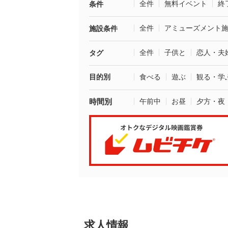
全件
無料イベント
終
条件
全件
アミューズメント
施設条件
全件
子供と
恋人・夫
タグ
目的別
食べる
遊ぶ
観る・学
時間別
午前中
お昼
夕方・夜
求人情報