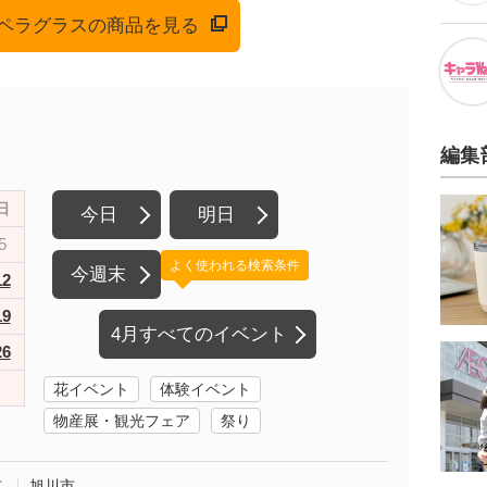
でオペラグラスの商品を見る
編集
日
今日
明日
5
よく使われる検索条件
今週末
12
19
4月すべてのイベント
26
花イベント
体験イベント
物産展・観光フェア
祭り
市
旭川市