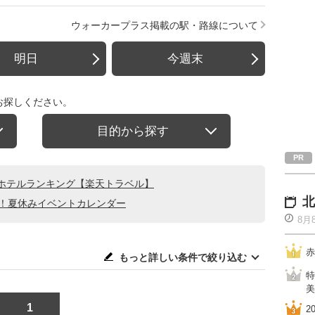
ウォーカープラス掲載の駅・路線について
明日
今週末
お探しください。
目的から探す
ホテルランキング【楽天トラベル】
北
る！夏休みイベントカレンダー
8月
赤
もっと詳しい条件で絞り込む
特
美
1
2