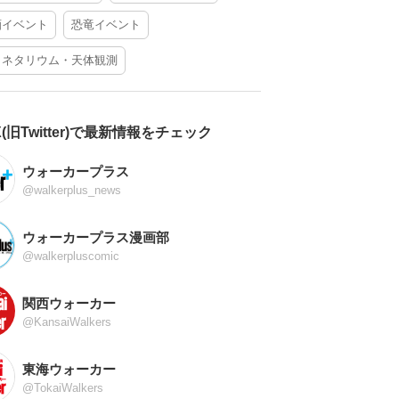
酒イベント
恐竜イベント
ラネタリウム・天体観測
X(旧Twitter)で最新情報をチェック
ウォーカープラス
@walkerplus_news
ウォーカープラス漫画部
@walkerpluscomic
関西ウォーカー
@KansaiWalkers
東海ウォーカー
@TokaiWalkers