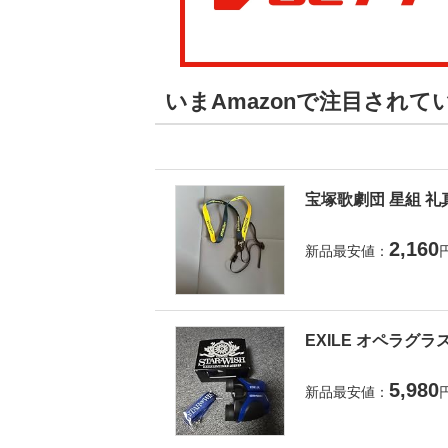
いまAmazonで注目され
宝塚歌劇団 星組 礼
2,160
新品最安値：
EXILE オペラグラ
5,980
新品最安値：