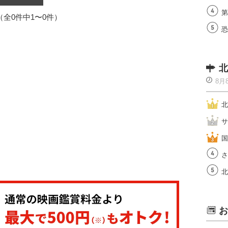
第
1（全0件中1〜0件）
恐
北
8月
北
サ
国
さ
北
お