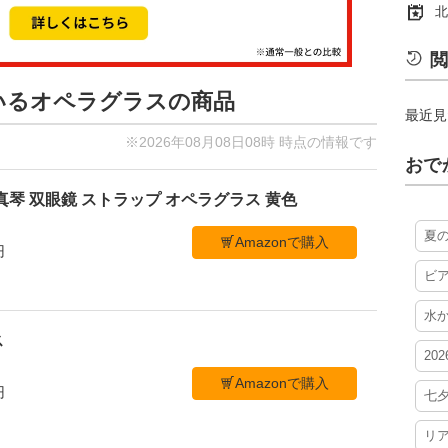
北
閲
ているオペラグラスの商品
最近見
※2026年08月08日08時 時点の情報です
おで
真琴 双眼鏡 ストラップ オペラグラス 黄色
夏
Amazonで購入
円
ビ
水
ス
20
Amazonで購入
円
七
リ