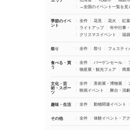
→全国のイベント一覧を見
全件
花見
花火
紅
季節のイベ
ント
ライトアップ
年中行事
クリスマスイベント
福
全件
祭り
フェスティ
祭り
全件
バーゲンセール
食べる・買
う
物産展・観光フェア
商
全件
美術展・博物展
文化・芸
術・スポー
映画イベント
舞台・演
ツ
全件
動物関連イベント
趣味・生活
全件
体験イベント・ア
その他