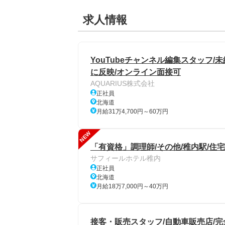
求人情報
YouTubeチャンネル編集スタッフ
に反映/オンライン面接可
AQUARIUS株式会社
正社員
北海道
月給31万4,700円～60万円
NEW
「有資格」調理師/その他/稚内駅/住
サフィールホテル稚内
正社員
北海道
月給18万7,000円～40万円
接客・販売スタッフ/自動車販売店/完全