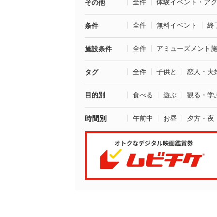
全件
体験イベント・ア
その他
全件
無料イベント
終
条件
全件
アミューズメント
施設条件
全件
子供と
恋人・夫
タグ
目的別
食べる
遊ぶ
観る・学
時間別
午前中
お昼
夕方・夜