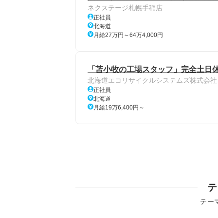
ネクステージ札幌手稲店
正社員
北海道
月給27万円～64万4,000円
「苫小牧の工場スタッフ」完全土日休み
北海道エコリサイクルシステムズ株式会社
正社員
北海道
月給19万6,400円～
テ
テー