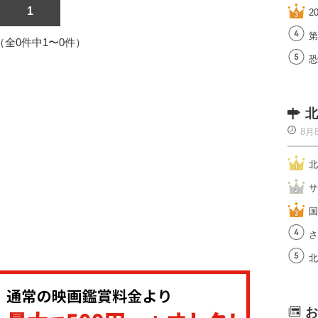
1
2
第
1（全0件中1〜0件）
恐
北
8月
北
サ
国
さ
北
お