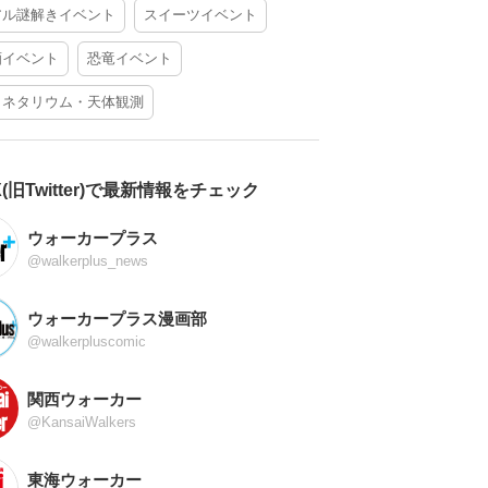
アル謎解きイベント
スイーツイベント
酒イベント
恐竜イベント
ラネタリウム・天体観測
X(旧Twitter)で最新情報をチェック
ウォーカープラス
@walkerplus_news
ウォーカープラス漫画部
@walkerpluscomic
関西ウォーカー
@KansaiWalkers
東海ウォーカー