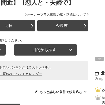
了間近】【恋人と・夫婦で】
ウォーカープラス掲載の駅・路線について
明日
今週末
お探しください。
目的から探す
ホテルランキング【楽天トラベル】
北
る！夏休みイベントカレンダー
8月
赤
もっと詳しい条件で絞り込む
特
美