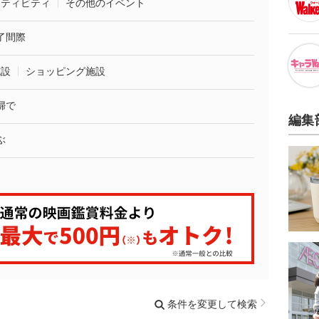
クティビティ
その他のイベント
了間際
施設
ショッピング施設
婦で
編集
ぶ
条件を変更して検索