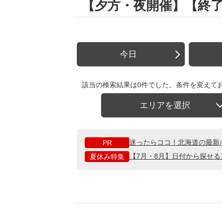
【夕方・夜開催】【終
今日
該当の検索結果は0件でした。条件を変えて
エリアを選択
迷ったらココ！北海道の最新
PR
【7月・8月】日付から探せ
夏休み特集