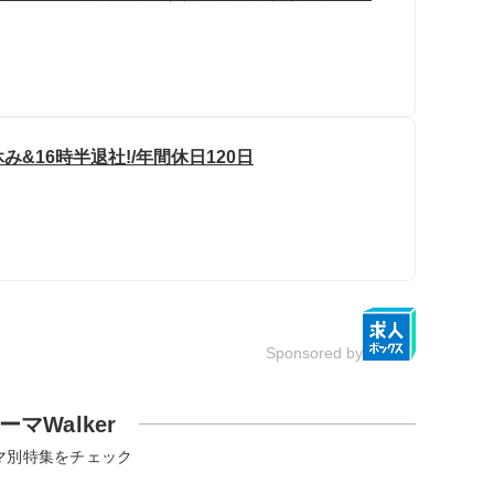
&16時半退社!/年間休日120日
Sponsored by
ーマWalker
マ別特集をチェック