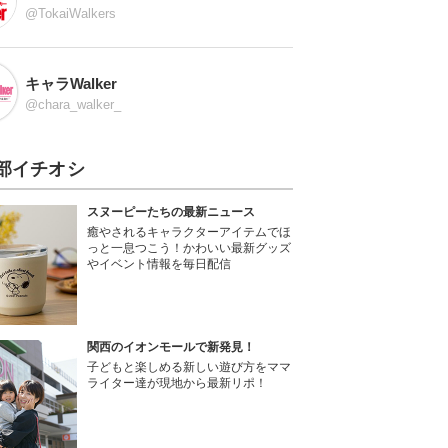
@TokaiWalkers
キャラWalker
@chara_walker_
部イチオシ
スヌーピーたちの最新ニュース
癒やされるキャラクターアイテムでほ
っと一息つこう！かわいい最新グッズ
やイベント情報を毎日配信
関西のイオンモールで新発見！
子どもと楽しめる新しい遊び方をママ
ライター達が現地から最新リポ！