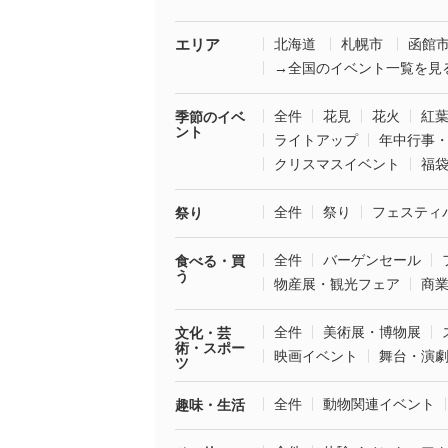
エリア
北海道
札幌市
函館
→全国のイベント一覧を見
全件
花見
花火
紅
季節のイベ
ント
ライトアップ
年中行事
クリスマスイベント
福
全件
祭り
フェスティ
祭り
全件
バーゲンセール
食べる・買
う
物産展・観光フェア
商
全件
美術展・博物展
文化・芸
術・スポー
映画イベント
舞台・演
ツ
全件
動物関連イベント
趣味・生活