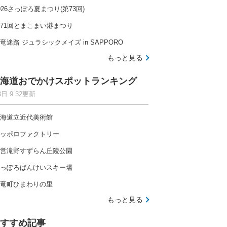
026さっぽろ夏まつり(第73回)
71回とまこまい港まつり
竜迷路 ジュラシックメイズ in SAPPORO
もっと見る
海道おでかけスポットランキング
8日 9:32更新
海道立近代美術館
ッポロファクトリー
営滝野すずらん丘陵公園
っぽろばんけいスキー場
竜町ひまわりの里
もっと見る
すすめ記事