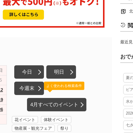
北
閲
最近見
おで
日
今日
明日
夏
5
よく使われる検索条件
今週末
12
ビ
19
水
4月すべてのイベント
26
20
花イベント
体験イベント
七
物産展・観光フェア
祭り