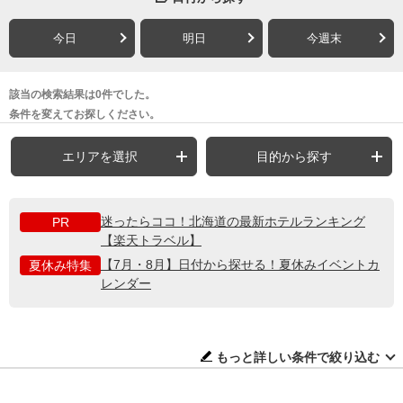
今日
明日
今週末
該当の検索結果は0件でした。
条件を変えてお探しください。
エリアを選択
目的から探す
迷ったらココ！北海道の最新ホテルランキング
PR
【楽天トラベル】
【7月・8月】日付から探せる！夏休みイベントカ
夏休み特集
レンダー
もっと詳しい条件で絞り込む