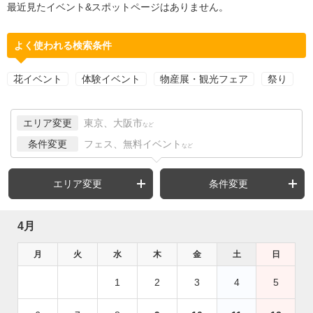
最近見たイベント&スポットページはありません。
よく使われる検索条件
花イベント
体験イベント
物産展・観光フェア
祭り
エリア変更
東京、大阪市
など
条件変更
フェス、無料イベント
など
エリア変更
条件変更
4月
月
火
水
木
金
土
日
1
2
3
4
5