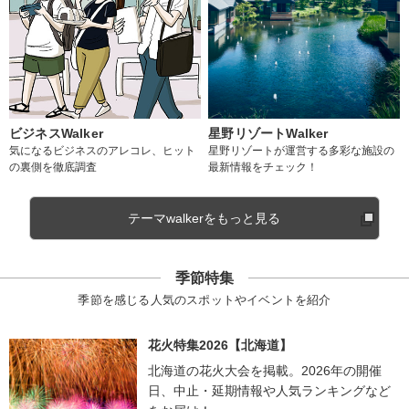
ビジネスWalker
星野リゾートWalker
気になるビジネスのアレコレ、ヒット
星野リゾートが運営する多彩な施設の
の裏側を徹底調査
最新情報をチェック！
テーマwalkerをもっと見る
季節特集
季節を感じる人気のスポットやイベントを紹介
花火特集2026【北海道】
北海道の花火大会を掲載。2026年の開催
日、中止・延期情報や人気ランキングなど