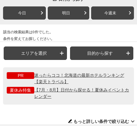
今日
明日
今週末
該当の検索結果は0件でした。
条件を変えてお探しください。
エリアを選択
目的から探す
迷ったらココ！北海道の最新ホテルランキング
PR
【楽天トラベル】
【7月・8月】日付から探せる！夏休みイベントカ
夏休み特集
レンダー
もっと詳しい条件で絞り込む