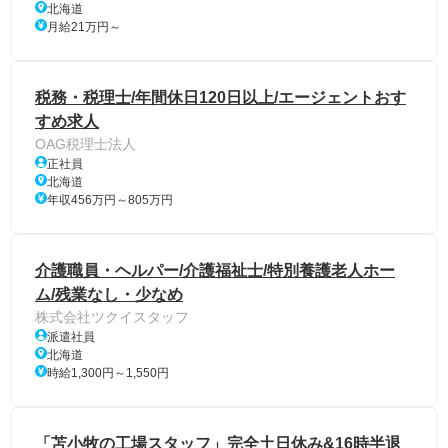
北海道
月給21万円～
税務・税理士/年間休日120日以上/エージェントおす
すめ求人
OAG税理士法人
正社員
北海道
年収456万円～805万円
介護職員・ヘルパー/介護福祉士/特別養護老人ホー
ム/残業なし・少なめ
株式会社ツクイスタッフ
派遣社員
北海道
時給1,300円～1,550円
「苫小牧の工場スタッフ」完全土日休み&16時半退