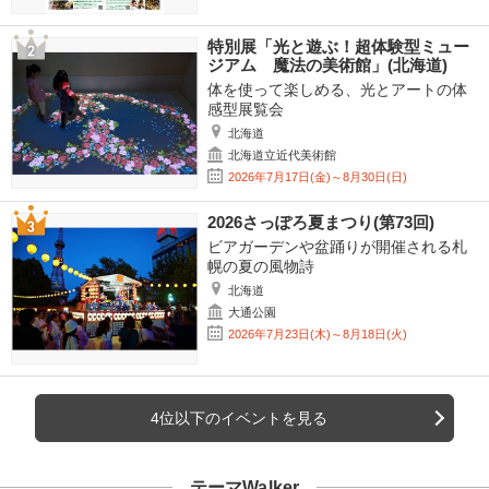
特別展「光と遊ぶ！超体験型ミュー
ジアム 魔法の美術館」(北海道)
体を使って楽しめる、光とアートの体
感型展覧会
北海道
北海道立近代美術館
2026年7月17日(金)～8月30日(日)
2026さっぽろ夏まつり(第73回)
ビアガーデンや盆踊りが開催される札
幌の夏の風物詩
北海道
大通公園
2026年7月23日(木)～8月18日(火)
4位以下のイベントを見る
テーマWalker