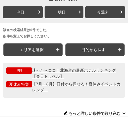
今日
明日
今週末
該当の検索結果は0件でした。
条件を変えてお探しください。
エリアを選択
目的から探す
迷ったらココ！北海道の最新ホテルランキング
PR
【楽天トラベル】
【7月・8月】日付から探せる！夏休みイベントカ
夏休み特集
レンダー
もっと詳しい条件で絞り込む