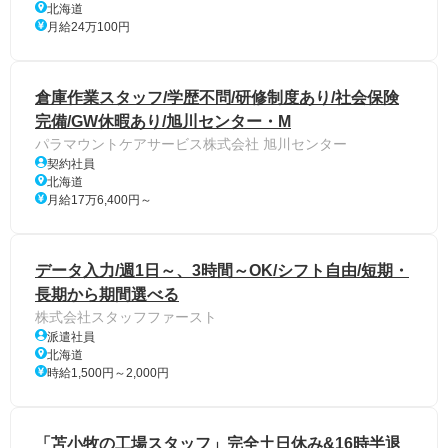
北海道
月給24万100円
倉庫作業スタッフ/学歴不問/研修制度あり/社会保険
完備/GW休暇あり/旭川センター・M
パラマウントケアサービス株式会社 旭川センター
契約社員
北海道
月給17万6,400円～
データ入力/週1日～、3時間～OK/シフト自由/短期・
長期から期間選べる
株式会社スタッフファースト
派遣社員
北海道
時給1,500円～2,000円
「苫小牧の工場スタッフ」完全土日休み&16時半退