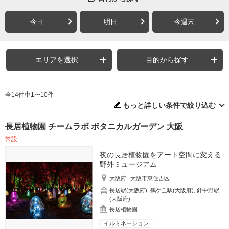
今日
明日
今週末
エリアを選択
目的から探す
全14件中1〜10件
もっと詳しい条件で絞り込む
長居植物園 チームラボ ボタニカルガーデン 大阪
常設
夜の長居植物園をアート空間に変える
野外ミュージアム
大阪府
大阪市東住吉区
長居駅(大阪府)
,
鶴ケ丘駅(大阪府)
,
針中野駅
(大阪府)
長居植物園
イルミネーション