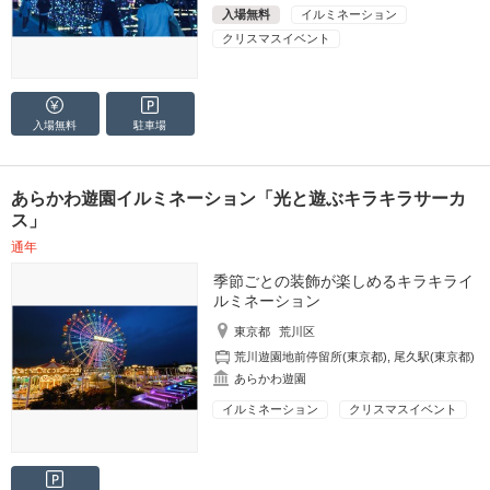
入場無料
イルミネーション
クリスマスイベント
入場無料
駐車場
あらかわ遊園イルミネーション「光と遊ぶキラキラサーカ
ス」
通年
季節ごとの装飾が楽しめるキラキライ
ルミネーション
東京都
荒川区
荒川遊園地前停留所(東京都)
,
尾久駅(東京都)
あらかわ遊園
イルミネーション
クリスマスイベント