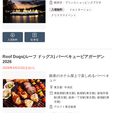
軽井沢・プリンスショッピングプラザ
入場無料
イルミネーション
クリスマスイベント
入場無料
駐車場
Roof Dogs(ルーフ ドッグス) バーベキュービアガーデン
2026
2026年3月21日(土)から
銀座のホテル屋上で楽しめるバーベキ
ュー
東京都
中央区
東銀座駅(東京都)
,
銀座駅(東京都)
,
築地市場
駅(東京都)
,
銀座一丁目駅(東京都)
,
築地駅(東
京都)
アロフト東京銀座