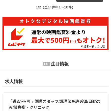
1/2
（全14件中1〜10件）
注目情報
求人情報
「週3から可」調理スタッフ/調理師免許必須/日勤の
み/診療所・クリニック