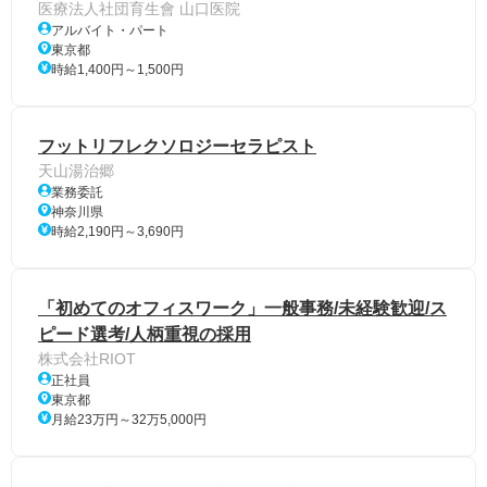
医療法人社団育生會 山口医院
アルバイト・パート
東京都
時給1,400円～1,500円
フットリフレクソロジーセラピスト
天山湯治郷
業務委託
神奈川県
時給2,190円～3,690円
「初めてのオフィスワーク」一般事務/未経験歓迎/ス
ピード選考/人柄重視の採用
株式会社RIOT
正社員
東京都
月給23万円～32万5,000円