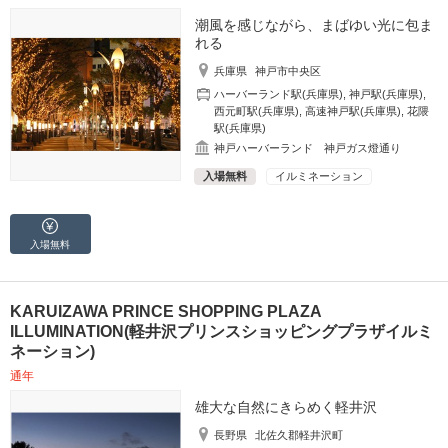
潮風を感じながら、まばゆい光に包ま
れる
兵庫県
神戸市中央区
ハーバーランド駅(兵庫県)
,
神戸駅(兵庫県)
,
西元町駅(兵庫県)
,
高速神戸駅(兵庫県)
,
花隈
駅(兵庫県)
神戸ハーバーランド 神戸ガス燈通り
入場無料
イルミネーション
入場無料
KARUIZAWA PRINCE SHOPPING PLAZA
ILLUMINATION(軽井沢プリンスショッピングプラザイルミ
ネーション)
通年
雄大な自然にきらめく軽井沢
長野県
北佐久郡軽井沢町