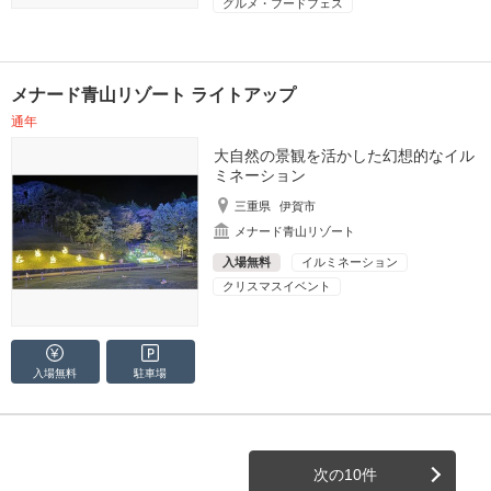
グルメ・フードフェス
メナード青山リゾート ライトアップ
通年
大自然の景観を活かした幻想的なイル
ミネーション
三重県
伊賀市
メナード青山リゾート
入場無料
イルミネーション
クリスマスイベント
入場無料
駐車場
次の10件