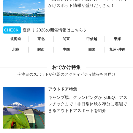
かけスポット情報が盛りだくさん！
CHECK!
夏祭り 2026の開催情報はこちら
北海道
東北
関東
甲信越
東海
北陸
関西
中国
四国
九州･沖縄
おでかけ特集
今注目のスポットや話題のアクティビティ情報をお届け
アウトドア特集
キャンプ場、グランピングからBBQ、アス
レチックまで！非日常体験を存分に堪能で
きるアウトドアスポットを紹介