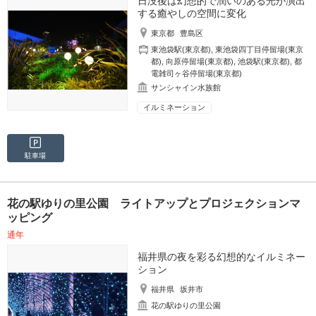
日没後は幻想的で潤いのある光が演出
する癒やしの空間に変化
東京都
豊島区
東池袋駅(東京都)
,
東池袋四丁目停留場(東京
都)
,
向原停留場(東京都)
,
池袋駅(東京都)
,
都
電雑司ヶ谷停留場(東京都)
サンシャイン水族館
イルミネーション
駐車場
花の駅ゆりの里公園 ライトアップとプロジェクションマ
ッピング
通年
福井県の夜を彩る幻想的なイルミネー
ション
福井県
坂井市
花の駅ゆりの里公園