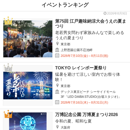
イベントランキング
2026年8月9日
第75回 江戸趣味納涼大会うえの夏ま
つり
老若男女問わず家族みんなで楽しめる
うえの夏まつり
東京都
上野恩賜公園不忍池畔
2026年7月10日(金)～8月11日(祝)
TOKYO レインボー夏祭り
猛暑を避けて涼しい室内でお祭り体
験！
東京都
デックス東京ビーチ シーサイドモール
3F「LED DAIBA STUDIO(台場スタジオ)」
2026年7月16日(木)～8月31日(月)
万博記念公園 万博夏まつり2026
令和の夏、昭和な夏
大阪府