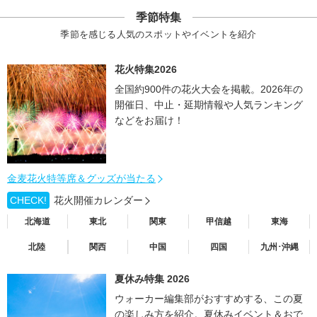
季節特集
季節を感じる人気のスポットやイベントを紹介
花火特集2026
全国約900件の花火大会を掲載。2026年の
開催日、中止・延期情報や人気ランキング
などをお届け！
金麦花火特等席＆グッズが当たる
CHECK!
花火開催カレンダー
北海道
東北
関東
甲信越
東海
北陸
関西
中国
四国
九州･沖縄
夏休み特集 2026
ウォーカー編集部がおすすめする、この夏
の楽しみ方を紹介。夏休みイベント＆おで