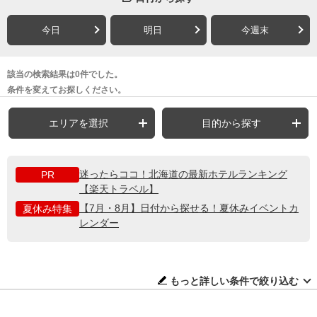
今日
明日
今週末
該当の検索結果は0件でした。
条件を変えてお探しください。
エリアを選択
目的から探す
迷ったらココ！北海道の最新ホテルランキング
PR
【楽天トラベル】
【7月・8月】日付から探せる！夏休みイベントカ
夏休み特集
レンダー
もっと詳しい条件で絞り込む