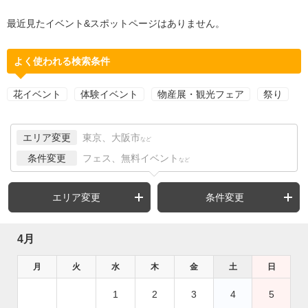
最近見たイベント&スポットページはありません。
よく使われる検索条件
花イベント
体験イベント
物産展・観光フェア
祭り
エリア変更
東京、大阪市
など
条件変更
フェス、無料イベント
など
エリア変更
条件変更
4月
月
火
水
木
金
土
日
1
2
3
4
5