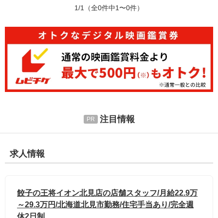
1/1
（全0件中1〜0件）
注目情報
求人情報
餃子の王将イオン北見店の店舗スタッフ/月給22.9万
～29.3万円/北海道北見市勤務/住宅手当あり/完全週
休2日制