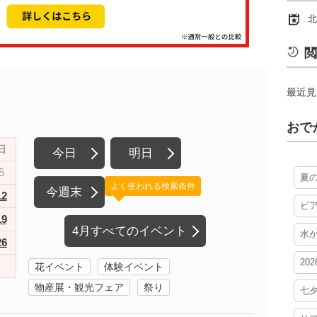
北
閲
最近見
おで
日
今日
明日
5
夏
よく使われる検索条件
今週末
12
ビ
19
4月すべてのイベント
水
26
20
花イベント
体験イベント
物産展・観光フェア
祭り
七