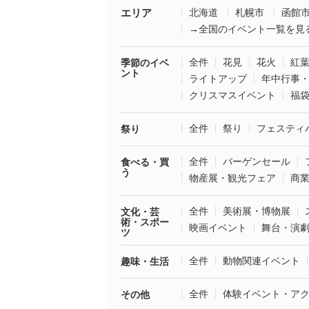
エリア
北海道
札幌市
函館
→全国のイベント一覧を見
全件
花見
花火
紅
季節のイベ
ント
ライトアップ
年中行事
クリスマスイベント
福
全件
祭り
フェスティ
祭り
全件
バーゲンセール
食べる・買
う
物産展・観光フェア
商
全件
美術展・博物展
文化・芸
術・スポー
映画イベント
舞台・演
ツ
全件
動物関連イベント
趣味・生活
全件
体験イベント・ア
その他