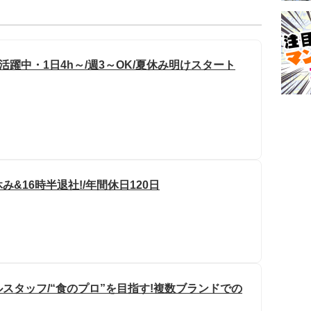
活躍中・1日4h～/週3～OK/夏休み明けスタート
&16時半退社!/年間休日120日
スタッフ/“食のプロ”を目指す!複数ブランドでの