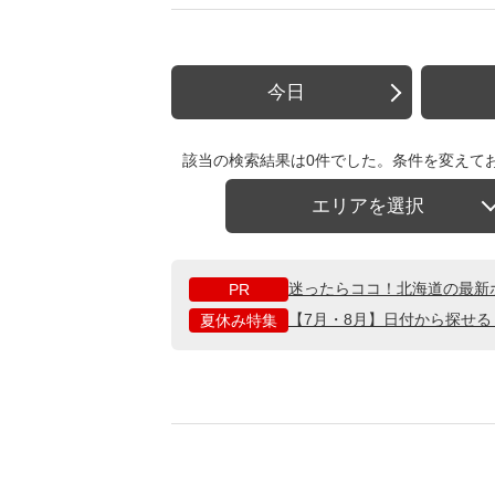
今日
該当の検索結果は0件でした。条件を変えて
エリアを選択
迷ったらココ！北海道の最新
PR
【7月・8月】日付から探せ
夏休み特集