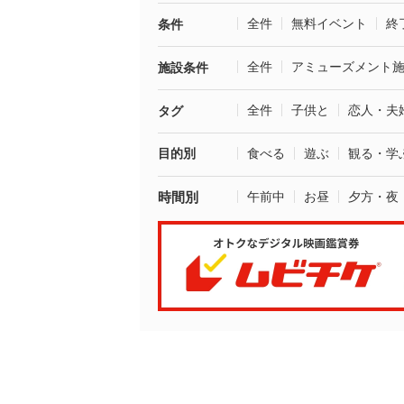
全件
無料イベント
終
条件
全件
アミューズメント
施設条件
全件
子供と
恋人・夫
タグ
目的別
食べる
遊ぶ
観る・学
時間別
午前中
お昼
夕方・夜