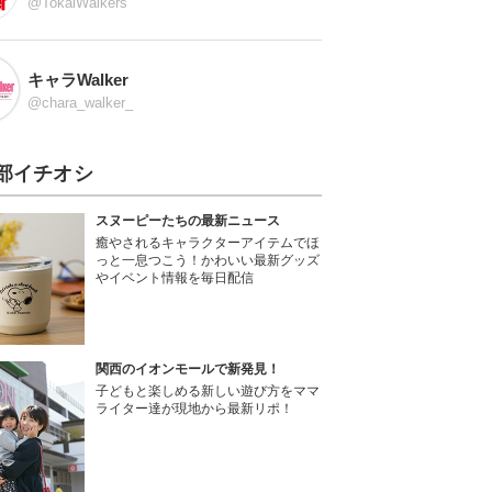
@TokaiWalkers
キャラWalker
@chara_walker_
部イチオシ
スヌーピーたちの最新ニュース
癒やされるキャラクターアイテムでほ
っと一息つこう！かわいい最新グッズ
やイベント情報を毎日配信
関西のイオンモールで新発見！
子どもと楽しめる新しい遊び方をママ
ライター達が現地から最新リポ！