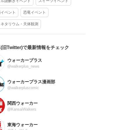
アル謎解きイベント
スイーツイベント
酒イベント
恐竜イベント
ラネタリウム・天体観測
X(旧Twitter)で最新情報をチェック
ウォーカープラス
@walkerplus_news
ウォーカープラス漫画部
@walkerpluscomic
関西ウォーカー
@KansaiWalkers
東海ウォーカー