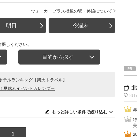
ウォーカープラス掲載の駅・路線について
明日
今週末
お探しください。
目的から探す
ホテルランキング【楽天トラベル】
北
る！夏休みイベントカレンダー
8月
赤
もっと詳しい条件で絞り込む
特
美
1
2