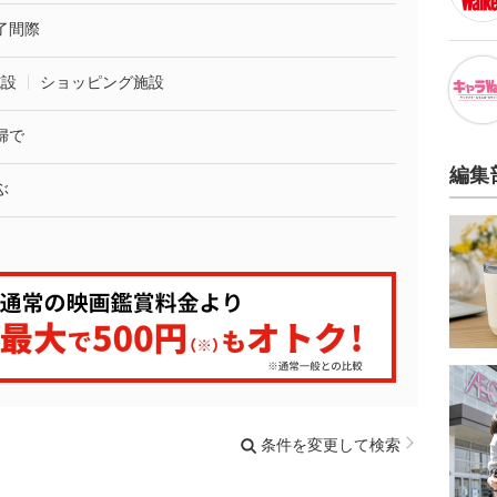
了間際
施設
ショッピング施設
婦で
編集
ぶ
条件を変更して検索