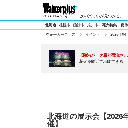
次の楽しいが見つかる。
北海道
札幌市
函館市
旭川市
花火特集
夏休
ウォーカープラス
イベント
2026年04
【臨港パーク席と宿泊ホテ
花火を間近で堪能できる！
北海道の展示会【2026
催】