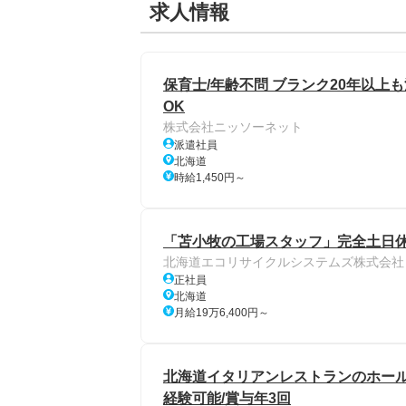
求人情報
保育士/年齢不問 ブランク20年以上も
OK
株式会社ニッソーネット
派遣社員
北海道
時給1,450円～
「苫小牧の工場スタッフ」完全土日休み
北海道エコリサイクルシステムズ株式会社
正社員
北海道
月給19万6,400円～
北海道イタリアンレストランのホール
経験可能/賞与年3回