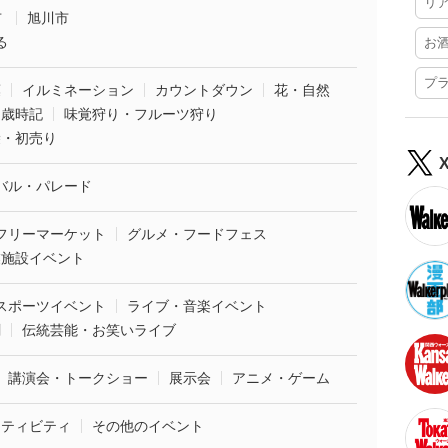
リ
市
旭川市
る
お
プ
葉
イルミネーション
カウントダウン
花・自然
・歳時記
味覚狩り・フルーツ狩り
袋・初売り
バル・パレード
フリーマーケット
グルメ・フードフェス
業施設イベント
スポーツイベント
ライブ・音楽イベント
劇
伝統芸能・お笑いライブ
講演会・トークショー
展示会
アニメ・ゲーム
クティビティ
その他のイベント