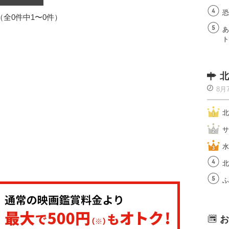
恐
1（全0件中1〜0件）
あ
ト
北
8月
北
サ
水
北
ふ
お