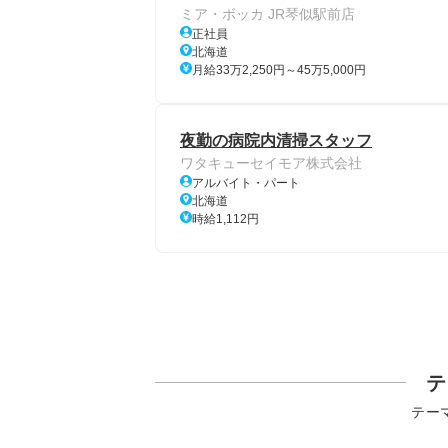
ミア・ボッカ JR琴似駅前店
正社員
北海道
月給33万2,250円～45万5,000円
夜勤の病院内清掃スタッフ
ワタキューセイモア株式会社
アルバイト・パート
北海道
時給1,112円
テ
テー