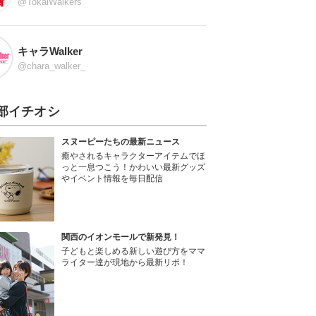
@TokaiWalkers
キャラWalker
@chara_walker_
部イチオシ
スヌーピーたちの最新ニュース
癒やされるキャラクターアイテムでほ
っと一息つこう！かわいい最新グッズ
やイベント情報を毎日配信
関西のイオンモールで新発見！
子どもと楽しめる新しい遊び方をママ
ライター達が現地から最新リポ！