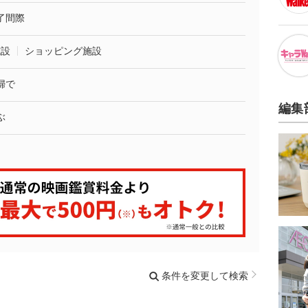
了間際
施設
ショッピング施設
婦で
編集
ぶ
条件を変更して検索