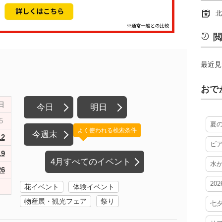
北
閲
最近見
おで
日
今日
明日
5
夏
よく使われる検索条件
今週末
12
ビ
19
4月すべてのイベント
水
26
20
花イベント
体験イベント
物産展・観光フェア
祭り
七