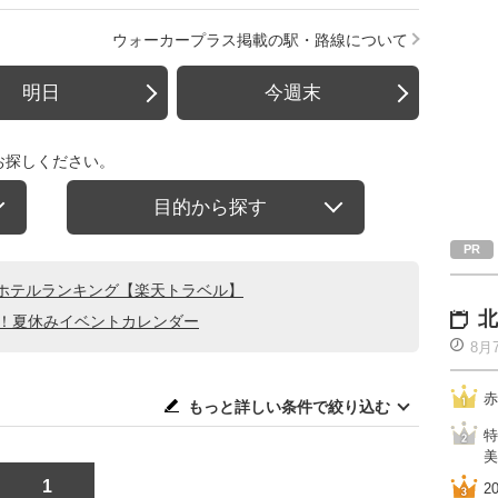
ウォーカープラス掲載の駅・路線について
明日
今週末
お探しください。
目的から探す
ホテルランキング【楽天トラベル】
北
る！夏休みイベントカレンダー
8月
赤
もっと詳しい条件で絞り込む
特
美
1
2