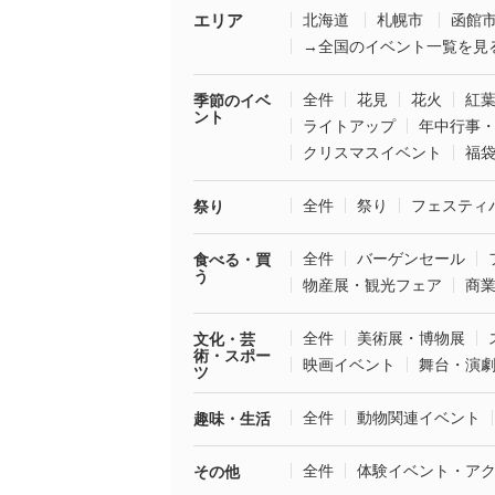
エリア
北海道
札幌市
函館
→全国のイベント一覧を見
全件
花見
花火
紅
季節のイベ
ント
ライトアップ
年中行事
クリスマスイベント
福
全件
祭り
フェスティ
祭り
全件
バーゲンセール
食べる・買
う
物産展・観光フェア
商
全件
美術展・博物展
文化・芸
術・スポー
映画イベント
舞台・演
ツ
全件
動物関連イベント
趣味・生活
全件
体験イベント・ア
その他