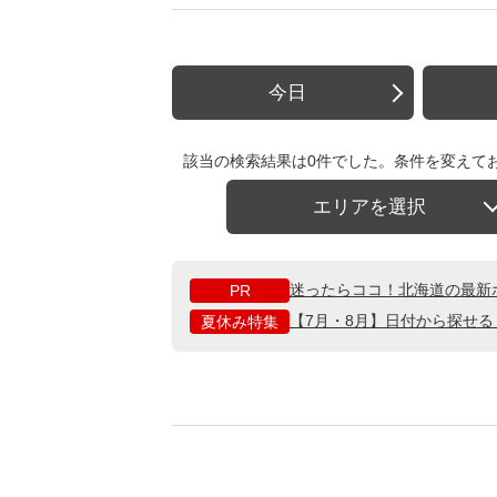
今日
該当の検索結果は0件でした。条件を変えて
エリアを選択
迷ったらココ！北海道の最新
PR
【7月・8月】日付から探せ
夏休み特集