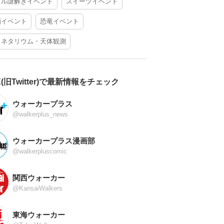
アル謎解きイベント
スイーツイベント
酒イベント
恐竜イベント
ラネタリウム・天体観測
X(旧Twitter)で最新情報をチェック
ウォーカープラス
@walkerplus_news
ウォーカープラス漫画部
@walkerpluscomic
関西ウォーカー
@KansaiWalkers
東海ウォーカー