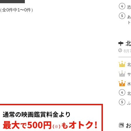
恐
1（全0件中1〜0件）
あ
ト
北
8月
北
サ
水
北
ふ
お