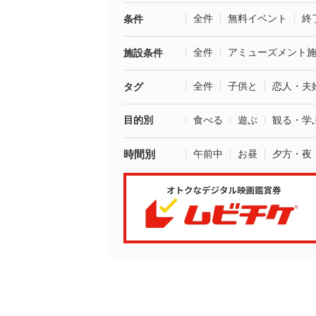
全件
無料イベント
終
条件
全件
アミューズメント
施設条件
全件
子供と
恋人・夫
タグ
目的別
食べる
遊ぶ
観る・学
時間別
午前中
お昼
夕方・夜