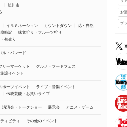
リ
市
旭川市
る
お
プ
葉
イルミネーション
カウントダウン
花・自然
・歳時記
味覚狩り・フルーツ狩り
袋・初売り
バル・パレード
フリーマーケット
グルメ・フードフェス
業施設イベント
スポーツイベント
ライブ・音楽イベント
劇
伝統芸能・お笑いライブ
講演会・トークショー
展示会
アニメ・ゲーム
クティビティ
その他のイベント