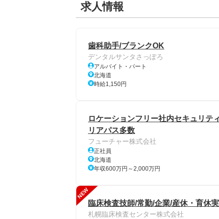
求人情報
歯科助手/ブランクOK
デンタルサンタさっぽろ
アルバイト・パート
北海道
時給1,150円
ロケーションフリー社内セキュリティ
リアパス多数
フューチャー株式会社
正社員
北海道
年収600万円～2,000万円
NEW
臨床検査技師/常勤/企業/産休・育休
札幌臨床検査センター株式会社