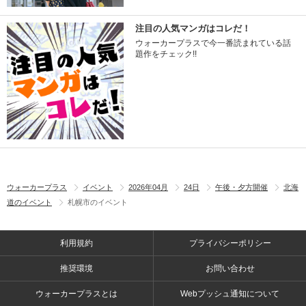
注目の人気マンガはコレだ！
ウォーカープラスで今一番読まれている話
題作をチェック!!
ウォーカープラス
イベント
2026年04月
24日
午後・夕方開催
北海
道のイベント
札幌市のイベント
利用規約
プライバシーポリシー
推奨環境
お問い合わせ
ウォーカープラスとは
Webプッシュ通知について