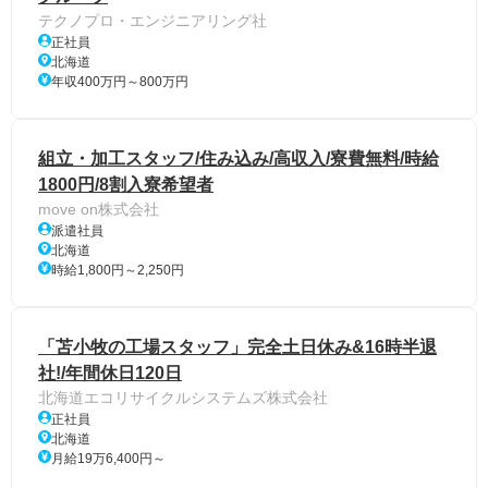
テクノプロ・エンジニアリング社
正社員
北海道
年収400万円～800万円
組立・加工スタッフ/住み込み/高収入/寮費無料/時給
1800円/8割入寮希望者
move on株式会社
派遣社員
北海道
時給1,800円～2,250円
「苫小牧の工場スタッフ」完全土日休み&16時半退
社!/年間休日120日
北海道エコリサイクルシステムズ株式会社
正社員
北海道
月給19万6,400円～