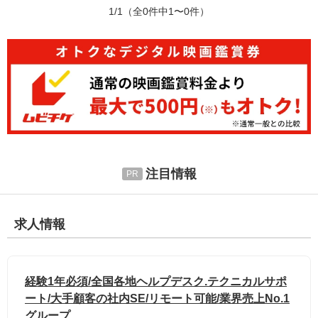
1/1
（全0件中1〜0件）
注目情報
求人情報
経験1年必須/全国各地ヘルプデスク.テクニカルサポ
ート/大手顧客の社内SE/リモート可能/業界売上No.1
グループ