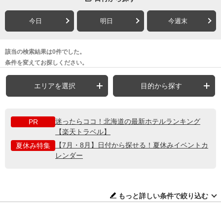
今日
明日
今週末
該当の検索結果は0件でした。
条件を変えてお探しください。
エリアを選択
目的から探す
迷ったらココ！北海道の最新ホテルランキング
PR
【楽天トラベル】
【7月・8月】日付から探せる！夏休みイベントカ
夏休み特集
レンダー
もっと詳しい条件で絞り込む