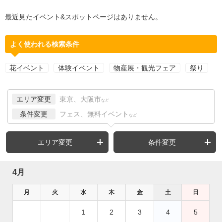
最近見たイベント&スポットページはありません。
よく使われる検索条件
花イベント
体験イベント
物産展・観光フェア
祭り
エリア変更
東京、大阪市
など
条件変更
フェス、無料イベント
など
エリア変更
条件変更
4月
月
火
水
木
金
土
日
1
2
3
4
5