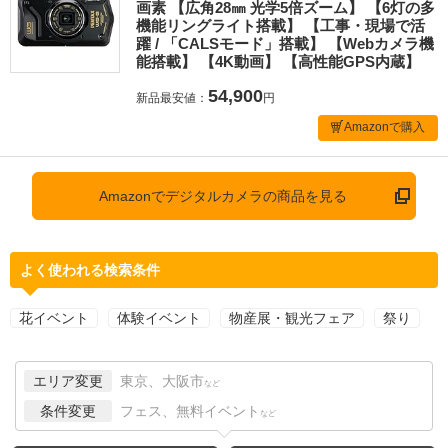
画素 【広角28㎜ 光学5倍ズーム】 【6灯の多
機能リングライト搭載】 【工事・現場で活
躍 / 「CALSモード」搭載】 【Webカメラ機
能搭載】 【4K動画】 【高性能GPS内蔵】
54,900
新品最安値：
円
Amazonで購入
Amazonでデジタルカメラの商品を見る
よく使われる検索条件
花イベント
体験イベント
物産展・観光フェア
祭り
エリア変更
東京、大阪市
など
条件変更
フェス、無料イベント
など