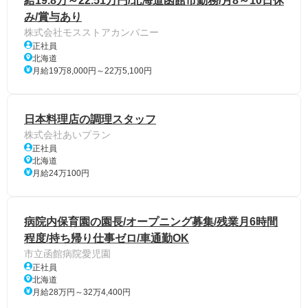
給19.8万～22.51万円/北海道函館市勤務/月8～10日休
み/賞与あり
株式会社モスストアカンパニー
正社員
北海道
月給19万8,000円～22万5,100円
日本料理店の調理スタッフ
株式会社あいプラン
正社員
北海道
月給24万100円
病院内保育園の園長/オープニング募集/残業月6時間
程度/持ち帰り仕事ゼロ/車通勤OK
市立函館病院愛児園
正社員
北海道
月給28万円～32万4,400円