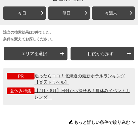
今日
明日
今週末
該当の検索結果は0件でした。
条件を変えてお探しください。
エリアを選択
目的から探す
迷ったらココ！北海道の最新ホテルランキング
PR
【楽天トラベル】
【7月・8月】日付から探せる！夏休みイベントカ
夏休み特集
レンダー
もっと詳しい条件で絞り込む