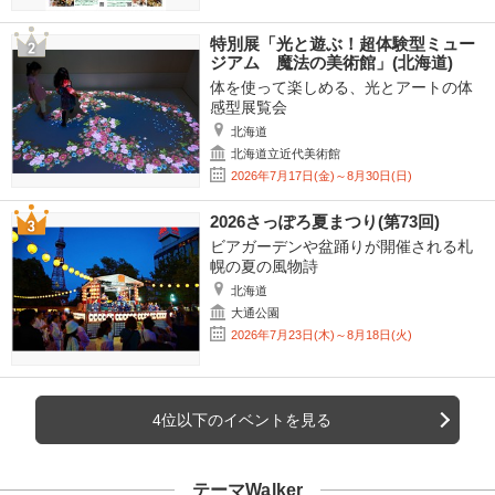
特別展「光と遊ぶ！超体験型ミュー
ジアム 魔法の美術館」(北海道)
体を使って楽しめる、光とアートの体
感型展覧会
北海道
北海道立近代美術館
2026年7月17日(金)～8月30日(日)
2026さっぽろ夏まつり(第73回)
ビアガーデンや盆踊りが開催される札
幌の夏の風物詩
北海道
大通公園
2026年7月23日(木)～8月18日(火)
4位以下のイベントを見る
テーマWalker