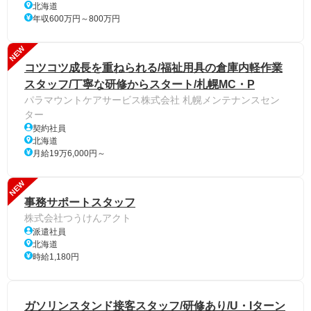
北海道
年収600万円～800万円
NEW
コツコツ成長を重ねられる/福祉用具の倉庫内軽作業
スタッフ/丁寧な研修からスタート/札幌MC・P
パラマウントケアサービス株式会社 札幌メンテナンスセン
ター
契約社員
北海道
月給19万6,000円～
NEW
事務サポートスタッフ
株式会社つうけんアクト
派遣社員
北海道
時給1,180円
ガソリンスタンド接客スタッフ/研修あり/U・Iターン