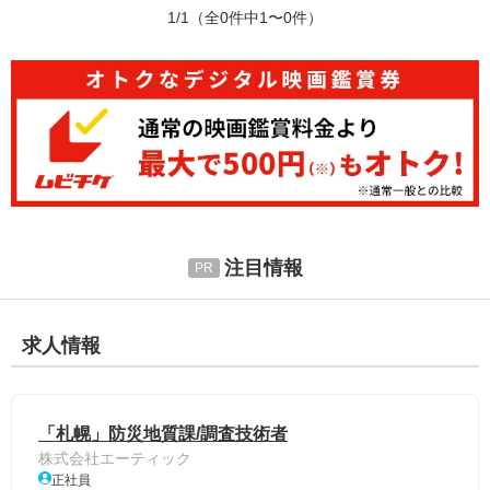
1/1
（全0件中1〜0件）
注目情報
求人情報
「札幌」防災地質課/調査技術者
株式会社エーティック
正社員