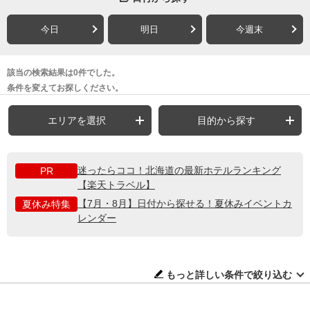
今日
明日
今週末
該当の検索結果は0件でした。
条件を変えてお探しください。
エリアを選択
目的から探す
迷ったらココ！北海道の最新ホテルランキング
PR
【楽天トラベル】
【7月・8月】日付から探せる！夏休みイベントカ
夏休み特集
レンダー
もっと詳しい条件で絞り込む