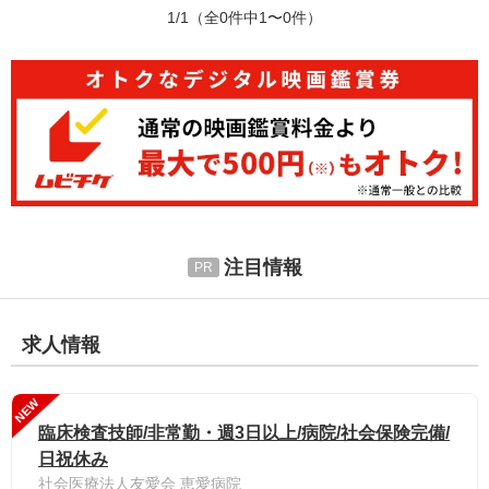
1/1
（全0件中1〜0件）
注目情報
求人情報
NEW
臨床検査技師/非常勤・週3日以上/病院/社会保険完備/
日祝休み
社会医療法人友愛会 恵愛病院