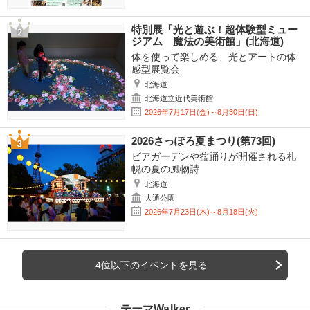
特別展「光と遊ぶ！超体験型ミュー
ジアム 魔法の美術館」(北海道)
体を使って楽しめる、光とアートの体
感型展覧会
北海道
北海道立近代美術館
2026年7月17日(金)～8月30日(日)
2026さっぽろ夏まつり(第73回)
ビアガーデンや盆踊りが開催される札
幌の夏の風物詩
北海道
大通公園
2026年7月23日(木)～8月18日(火)
4位以下のイベントを見る
テーマWalker