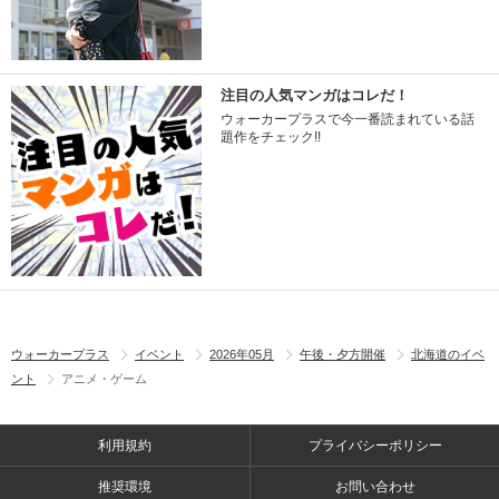
注目の人気マンガはコレだ！
ウォーカープラスで今一番読まれている話
題作をチェック!!
ウォーカープラス
イベント
2026年05月
午後・夕方開催
北海道のイベ
ント
アニメ・ゲーム
利用規約
プライバシーポリシー
推奨環境
お問い合わせ