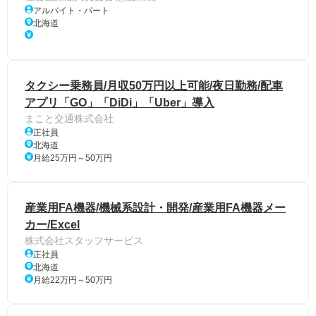
アルバイト・パート
北海道
タクシー乗務員/月収50万円以上可能/夜日勤務/配車
アプリ「GO」「DiDi」「Uber」導入
まこと交通株式会社
正社員
北海道
月給25万円～50万円
産業用FA機器/機械系設計・開発/産業用FA機器メー
カー/Excel
株式会社スタッフサービス
正社員
北海道
月給22万円～50万円